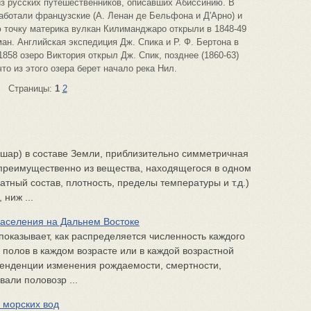
 из русских путешественников, описавших Абиссинию. В
работали французские (А. Ленан де Бельфона и Д'Арно) и
 точку материка вулкан Килиманджаро открыли в 1848-49
ан. Английская экспедиция Дж. Спика и Р. Ф. Бертона в
1858 озеро Виктория открыл Дж. Спик, позднее (1860-63)
то из этого озера берет начало река Нил.
Страницы:
1
2
шар) в составе Земли, приблизительно симметричная
 преимущественно из вещества, находящегося в одном
атный состав, плотность, пределы температуры и т.д.)
 ниж ...
населения на Дальнем Востоке
показывает, как распределяется численность каждого
 полов в каждом возрасте или в каждой возрастной
 тенденции изменения рождаемости, смертности,
али половозр ...
 морских вод