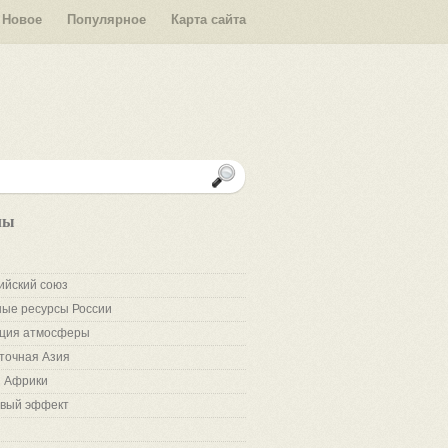
Новое
Популярное
Карта сайта
лы
ийский союз
ые ресурсы России
ция атмосферы
точная Азия
 Африки
вый эффект