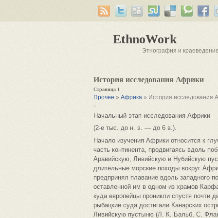
EthnoWork
Этнография и краеведени
История исследования Африки
Страница 1
Прочее
»
Африка
» История исследования 
Начальный этап исследования Африки
(2-е тыс. до н. э. — до 6 в.).
Начало изучения Африки относится к глу
часть континента, продвигаясь вдоль по
Аравийскую, Ливийскую и Нубийскую пуст
длительные морские походы вокруг Африк
предпринял плавание вдоль западного по
оставленной им в одном из храмов Карфаг
куда европейцы проникли спустя почти д
рыбацкие суда достигали Канарских остр
Ливийскую пустыню (Л. К. Бальб, С. Флак