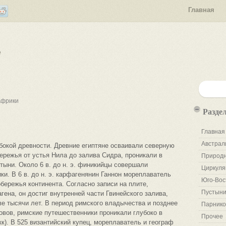
Главная
е
Африки
Разде
Главная
Австрал
бокой древности. Древние египтяне осваивали северную
бережья от устья Нила до залива Сидра, проникали в
Природн
ыни. Около 6 в. до н. э. финикийцы совершали
Циркуля
и. В 6 в. до н. э. карфагенянин Ганнон мореплаватель
Юго-Вос
бережья континента. Согласно записи на плите,
Пустыни
ена, он достиг внутренней части Гвинейского залива,
ве тысячи лет. В период римского владычества и позднее
Парнико
овов, римские путешественники проникали глубоко в
Прочее
к). В 525 византийский купец, мореплаватель и географ