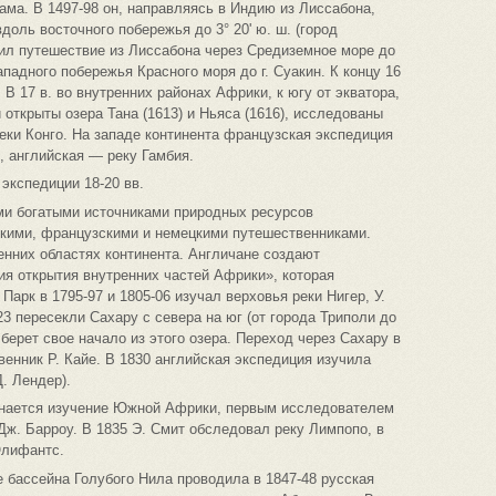
ама. В 1497-98 он, направляясь в Индию из Лиссабона,
оль восточного побережья до 3° 20' ю. ш. (город
ил путешествие из Лиссабона через Средиземное море до
падного побережья Красного моря до г. Суакин. К концу 16
 В 17 в. во внутренних районах Африки, к югу от экватора,
открыты озера Тана (1613) и Ньяса (1616), исследованы
реки Конго. На западе континента французская экспедиция
, английская — реку Гамбия.
экспедиции 18-20 вв.
ыми богатыми источниками природных ресурсов
кими, французскими и немецкими путешественниками.
нних областях континента. Англичане создают
я открытия внутренних частей Африки», которая
Парк в 1795-97 и 1805-06 изучал верховья реки Нигер, У.
23 пересекли Сахару с севера на юг (от города Триполи до
 берет свое начало из этого озера. Переход через Сахару в
енник Р. Кайе. В 1830 английская экспедиция изучила
Д. Лендер).
чинается изучение Южной Африки, первым исследователем
Дж. Барроу. В 1835 Э. Смит обследовал реку Лимпопо, в
Олифантс.
е бассейна Голубого Нила проводила в 1847-48 русская