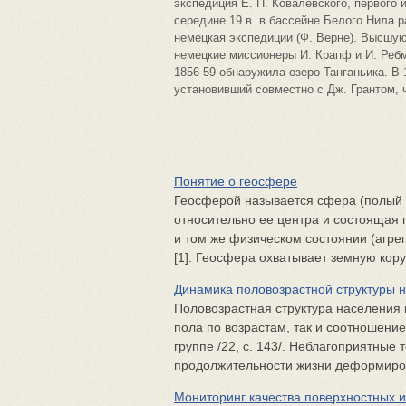
экспедиция Е. П. Ковалевского, первого
середине 19 в. в бассейне Белого Нила 
немецкая экспедиции (Ф. Верне). Высшую
немецкие миссионеры И. Крапф и И. Ребм
1856-59 обнаружила озеро Танганьика. В 
установивший совместно с Дж. Грантом, ч
Понятие о геосфере
Геосферой называется сфера (полый 
относительно ее центра и состоящая
и том же физическом состоянии (агрег
[1]. Геосфера охватывает земную кору,
Динамика половозрастной структуры 
Половозрастная структура населения 
пола по возрастам, так и соотношение
группе /22, с. 143/. Неблагоприятные
продолжительности жизни деформиров
Мониторинг качества поверхностных и