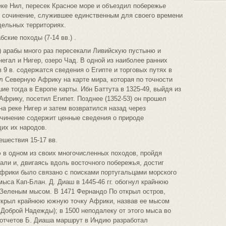
ке Нил, пересек Красное море и объездил побережье
е сочинение, служившее единственным для своего времени
дельных территориях.
ские походы (7-14 вв.) .
) арабы много раз пересекали Ливийскую пустыню и
егал и Нигер, озеро Чад. В одной из наиболее ранних
9 в. содержатся сведения о Египте и торговых путях в
ал Северную Африку на карте мира, которая по точности
е тогда в Европе карты. Ибн Баттута в 1325-49, выйдя из
Африку, посетил Египет. Позднее (1352-53) он прошел
на реке Нигер и затем возвратился назад через
чинение содержит ценные сведения о природе
их их народов.
шествия 15-17 вв.
 в одном из своих многочисленных походов, пройдя
ли и, двигаясь вдоль восточного побережья, достиг
 Африки было связано с поисками португальцами морского
мыса Кап-Блан. Д. Диаш в 1445-46 гг. обогнул крайнюю
 Зеленым мысом. В 1471 Фернандо По открыл остров,
открыл крайнюю южную точку Африки, назвав ее мысом
Доброй Надежды); в 1500 неподалеку от этого мыса во
 отчетов Б. Диаша маршрут в Индию разработал