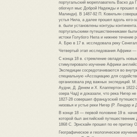
португальский мореплаватель Васко да Г
обогнул мыс Доброй Надежды и прошел вд
Малинди). В 1487-92 П. Ковильян соверш
устья Нила, а далее прошел вдоль юго-за
в. были установлены контуры континента.
португальскими путешественниками были 
истоки Голубого Нила и нижнее течение 
А. Брю в 17 в. исследовала реку Сенегал
Четвертый этап исследования Африки — 
С конца 18 в. стремление овладеть нов
стимулировало изучение Африки английс
Экспедиции сосредотачиваются во внутре
специальную «Ассоциацию для содействи
организовала ряд важных экспедиций. М. 
Аудни, Д. Денем и Х. Клаппертон в 1822-
озера Чад) и доказали, что река Нигер не
1827-28 совершил французский путешеств
низовья и устье реки Нигер (Р. Лендер и 
В конце 18 — первой половине 19 в. на
которой был английский путешественник 
1868 С. Эрнскайн прошел по ее притоку 
Географическое и геологическое изучени