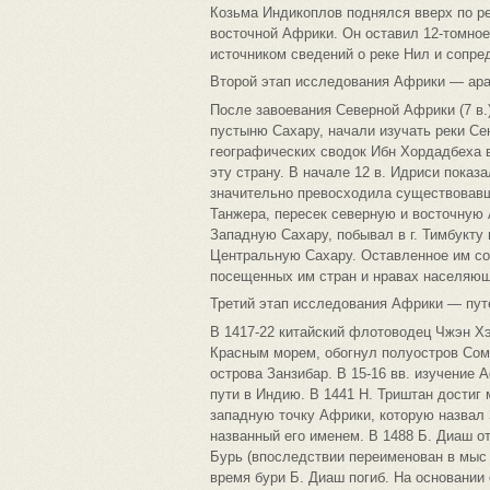
Козьма Индикоплов поднялся вверх по ре
восточной Африки. Он оставил 12-томно
источником сведений о реке Нил и сопре
Второй этап исследования Африки — араб
После завоевания Северной Африки (7 в.
пустыню Сахару, начали изучать реки Сен
географических сводок Ибн Хордадбеха в 
эту страну. В начале 12 в. Идриси показ
значительно превосходила существовавши
Танжера, пересек северную и восточную 
Западную Сахару, побывал в г. Тимбукту 
Центральную Сахару. Оставленное им со
посещенных им стран и нравах населяющ
Третий этап исследования Африки — путе
В 1417-22 китайский флотоводец Чжэн Хэ
Красным морем, обогнул полуостров Сома
острова Занзибар. В 15-16 вв. изучение
пути в Индию. В 1441 Н. Триштан достиг 
западную точку Африки, которую назвал
названный его именем. В 1488 Б. Диаш 
Бурь (впоследствии переименован в мыс 
время бури Б. Диаш погиб. На основании