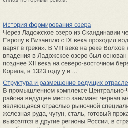
История формирования озера
Через Ладожское озеро из Скандинавии ч
Европу в Византию с IX века проходил во
варяг в греки». В VIII веке на реке Волхов
впадения в Ладожское озеро был основан 
позднее XII века на северо-восточном бер
Корела, в 1323 году у и ...
Структура и размещение ведущих отрасле
В промышленном комплексе Центрально-
района ведущее место занимает черная м
являющаяся отраслью рыночной специали
железная руда, чугун, сталь, готовый прок
вывозятся в другие регионы России, в ст