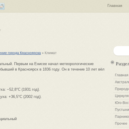
Главная
е
ение города Красноярска
» Климат
Разде
альный. Первым на Енисее начал метеорологические
бывший в Красноярск в 1836 году. Он в течение 10 лет вёл
Главная
Австрал
Природн
: −52,8°C (1931 год).
Циркуля
а: +36,5°C (2002 год).
Юго-Вос
Пустыни
Парнико
оциальный
Прочее