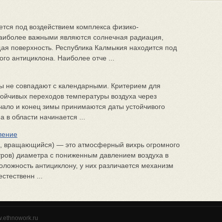
тся под воздействием комплекса физико-
 наиболее важными являются солнечная радиация,
я поверхность. Республика Калмыкия находится под
о антициклона. Наиболее отче ...
ны не совпадают с календарными. Критерием для
тойчивых переходов температуры воздуха через
чало и конец зимы принимаются даты устойчивого
 в области начинается ...
ление
ся, вращающийся) — это атмосферный вихрь огромного
етров) диаметра с пониженным давлением воздуха в
оложность антициклону, у них различается механизм
стественн ...
w.ethnowork.ru