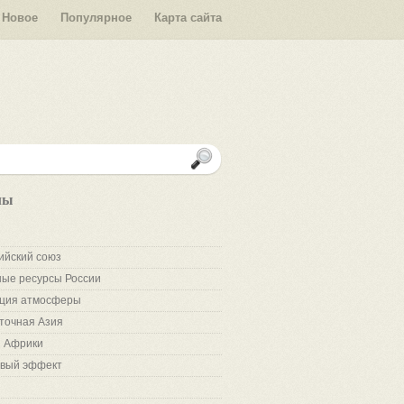
Новое
Популярное
Карта сайта
лы
ийский союз
ые ресурсы России
ция атмосферы
точная Азия
 Африки
вый эффект