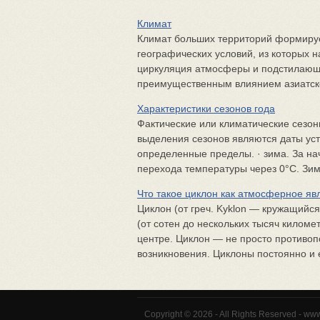
Климат
Климат больших территорий формируе
географических условий, из которых
циркуляция атмосферы и подстилающа
преимущественным влиянием азиатског
Характеристики сезонов года
Фактические или климатические сезо
выделения сезонов являются даты ус
определенные пределы. · зима. За на
перехода температуры через 0°С. Зима
Что такое циклон как атмосферное яв
Циклон (от греч. Kyklon — кружащий
(от сотен до нескольких тысяч килом
центре. Циклон — не просто противоп
возникновения. Циклоны постоянно и е
Copyright © 2026 - All Rights Reserved - ww