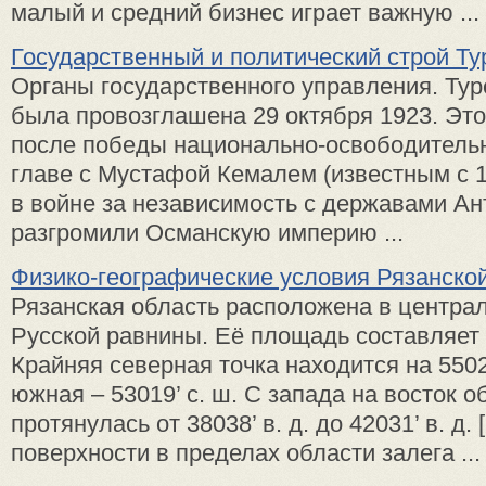
малый и средний бизнес играет важную ...
Государственный и политический строй Ту
Органы государственного управления. Ту
была провозглашена 29 октября 1923. Эт
после победы национально-освободитель
главе с Мустафой Кемалем (известным с 1
в войне за независимость с державами Ан
разгромили Османскую империю ...
Физико-географические условия Рязанско
Рязанская область расположена в централ
Русской равнины. Её площадь составляет 3
Крайняя северная точка находится на 55022
южная – 53019’ с. ш. С запада на восток о
протянулась от 38038’ в. д. до 42031’ в. д. [
поверхности в пределах области залега ...