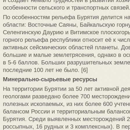
и создаёт немало трудностей в развитии хозяй
особенности сельского и транспортных связей
По особенностям рельефа Бурятия делится на
области: Восточные Саяны, Байкальскую горн
Селенгинскую Даурию и Витимское плоскогор
горного рельефа республики относит её к чис
активных сейсмических областей планеты. До
большие и малые землетрясения, однако в о
в 5-6 баллов. Больших разрушительных земле
последние 100 лет не было. [6]
Минерально-сырьевые ресурсы
На территории Бурятии за 50 лет активной де
геологами разведано более 700 месторожден
полезных ископаемых, из них более 600 учте
балансом России и территориальным балансо
Бурятия. Среди выявленных месторождений 2
россыпных, 16 рудных и 3 комплексных). В пе