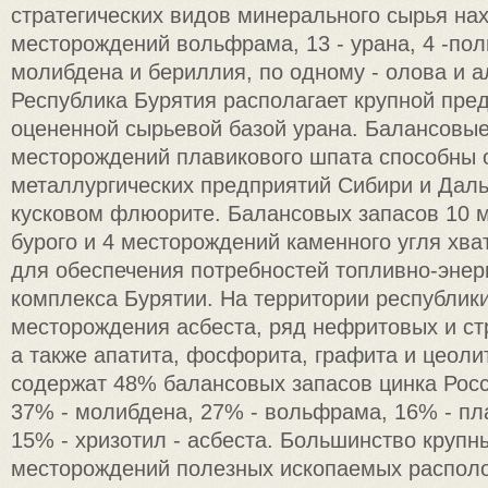
стратегических видов минерального сырья на
месторождений вольфрама, 13 - урана, 4 -пол
молибдена и бериллия, по одному - олова и 
Республика Бурятия располагает крупной пре
оцененной сырьевой базой урана. Балансовые
месторождений плавикового шпата способны 
металлургических предприятий Сибири и Даль
кусковом флюорите. Балансовых запасов 10 
бурого и 4 месторождений каменного угля хват
для обеспечения потребностей топливно-энер
комплекса Бурятии. На территории республик
месторождения асбеста, ряд нефритовых и ст
а также апатита, фосфорита, графита и цеоли
содержат 48% балансовых запасов цинка Росс
37% - молибдена, 27% - вольфрама, 16% - пл
15% - хризотил - асбеста. Большинство крупн
месторождений полезных ископаемых располо