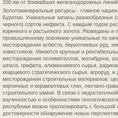
200 км от ближайших железнодорожных линий
Золотоминеральные ресурсы - главное национ
Бурятии. Уникальные запасы разнообразных (о
черного) сортов нефрита. С каждым годом ра
коренного и рассыпного золота. Разведаны и 
промышленному освоению уникальные по кач
месторождения асбеста, бериллиевых руд, хи
известняков. Имеются крупные и рентабельны
месторождения полиметаллов, молибдена, зо
шпата, графита, алюминиевого сырья, радиоа
кварцевого стратегического сырья, агроруд, и
месторождения строительных материалов: цео
кирпичных и керамзитовых глин, песчано-грав
строительного камня. В связи с недостаточной
изученностью и особенностями геологического
республики можно прогнозировать с большой 
достоверности обнаружение новых перспекти