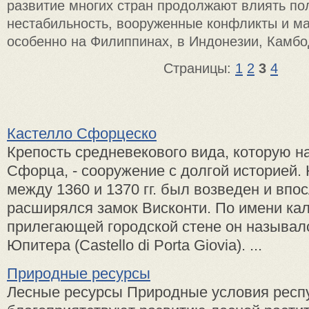
развитие многих стран продолжают влиять по
нестабильность, вооруженные конфликты и м
особенно на Филиппинах, в Индонезии, Камбо
Страницы:
1
2
3
4
Кастелло Сфорцеско
Крепость средневекового вида, ко­торую 
Сфор­ца, - сооружение с долгой истори­ей.
между 1360 и 1370 гг. был возведен и впо
расширялся замок Висконти. По имени кал
прилегающей го­родской стене он называлс
Юпитера (Castello di Porta Giovia). ...
Природные ресурсы
Лесные ресурсы Природные условия респ