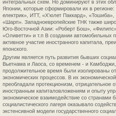
интегральных схем. Но доминируют в этих об
Японии, которые сформировали их в регионе
електрик», ИТТ, «Х'юлет Паккард», «Тошиба»,
«Шарп». Западноевропейские ТНК также широ
Юго-Восточной Азии: «Роберт Бош», «Филипс»
«Оливетти» и т.п В создании автомобильных 
активное участие иностранного капитала, пр
японского.
Другим является путь развития бывших социал
Вьетнама и Лаоса, со временем - и Камбоджи
продолжительное время были изолированы от
экономических процессов. В их экономической
преобладали протекционизм, отрицательное о
иностранным капиталовложениям и опыту упр
экономическое взаимодействие со странами 
социалистического лагеря оказывало содейст
экстенсивной модели государственного социа