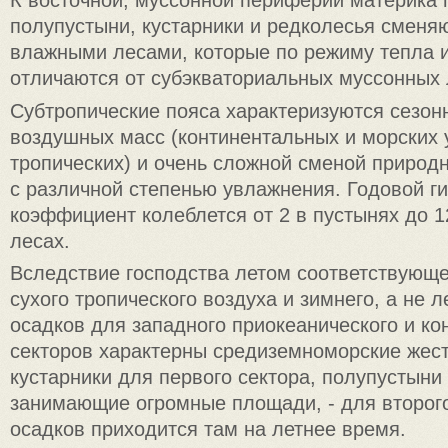
К восточной, муссонной периферии материка 
полупустыни, кустарники и редколесья сменя
влажными лесами, которые по режиму тепла 
отличаются от субэкваториальных муссонных 
Субтропические пояса характеризуются сезон
воздушных масс (континентальных и морских
тропических) и очень сложной сменой природн
с различной степенью увлажнения. Годовой г
коэффициент колеблется от 2 в пустынях до 1
лесах.
Вследствие господства летом соответствующ
сухого тропического воздуха и зимнего, а не 
осадков для западного приокеанического и ко
секторов характерны средиземноморские жес
кустарники для первого сектора, полупустыни 
занимающие огромные площади, - для второг
осадков приходится там на летнее время.