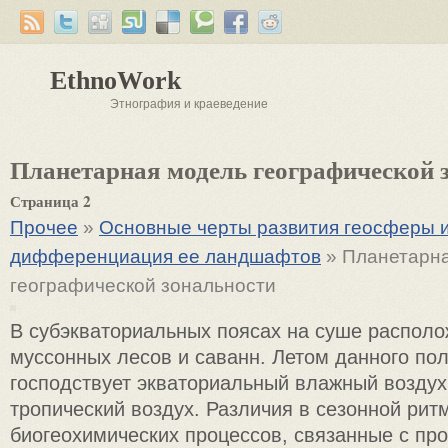
EthnoWork
Этнография и краеведение
Планетарная модель географической 
Страница 2
Прочее
»
Основные черты развития геосферы 
дифференциация ее ландшафтов
» Планетарн
географической зональности
В субэкваториальных поясах на суше располо
муссонных лесов и саванн. Летом данного по
господствует экваториальный влажный воздух,
тропический воздух. Различия в сезонной рит
биогеохимических процессов, связанные с пр