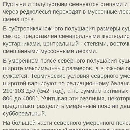
Пустыни и полупустыни сменяются степями и 
через редколесья переходят в муссонные лес
смена почв.
В субтропиках южного полушария размеры су
сектор представлен семиаридными жестколис
кустарниками, центральный - степями, восточ
смешанными муссонными лесами.
В умеренном поясе северного полушария суша
широте максимальных размеров, а в южном о
сужается. Термические условия северного уме
широтой варьируют по радиационному балансу
210·103 Дж/ (см2 ·год), а по суммам активных
800 до 4000°. Учитывая эти различия, некото
предлагают разделить умеренный пояс на два
суббореальный.
На большей части северного умеренного пояса