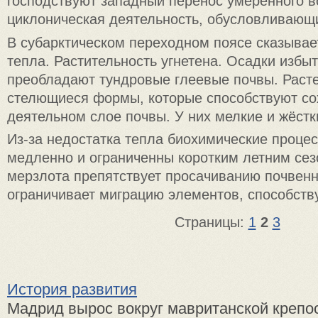
господствуют западный перенос умеренного в
циклоническая деятельность, обусловливающи
В субарктическом переходном поясе сказывае
тепла. Растительность угнетена. Осадки избы
преобладают тундровые глеевые почвы. Раст
стелющиеся формы, которые способствуют со
деятельном слое почвы. У них мелкие и жёстк
Из-за недостатка тепла биохимические проце
медленно и ограниченны коротким летним сез
мерзлота препятствует просачиванию почвенн
ограничивает миграцию элементов, способств
Страницы:
1
2
3
История развития
Мадрид вырос вокруг мавританской крепо