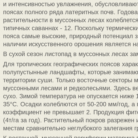
и интенсивностью увлажнения, обусловливают
поясах полного ряда латеритных почв. Годов
растительности в муссонных лесах колеблется 
типичных саваннах - 12. Поскольку термически
пояса самые высокие, природный потенциал 
наличии искусственного орошения является н
В сухой сезон листопад в муссонных лесах за
Для тропических географических поясов хара
полупустынные ландшафты, которые занимаю
территории суши. Только восточные секторы 
муссонными лесами и редколесьями. Здесь ве
сухо. Зимой температура не опускается ниже 
35°С. Осадки колеблются от 50-200 мм/год, а
коэффициент не превышает 2. Продукция фит
(4т/га за год). Растительный покров разрежен 
местам сравнительно неглубокого залегания г