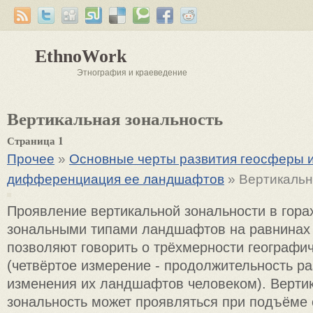
EthnoWork
Этнография и краеведение
Вертикальная зональность
Страница 1
Прочее
»
Основные черты развития геосферы 
дифференциация ее ландшафтов
» Вертикальн
Проявление вертикальной зональности в горах
зональными типами ландшафтов на равнинах
позволяют говорить о трёхмерности географич
(четвёртое измерение - продолжительность ра
изменения их ландшафтов человеком). Верти
зональность может проявляться при подъёме 