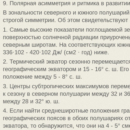
9. Полярная асимметрия и ритмика в развити
В зональности северного и южного полушарий
строгой симметрии. Об этом свидетельствую
1. Самые высокие показатели поглощаемой з
поверхностью солнечной радиации приурочен
северным широтам. На соответствующих южн
336·102 - 420·102 Дж/ (см2 · год) ниже.
2. Термический экватор сезонно перемещаетс
географическим экватором и 15 - 16° с. ш. Ег
положение между 5 - 8° с. ш.
3. Центры субтропических максимумов перем
к сезону в северном полушарии между 32 и 36°
между 28 и 32° ю. ш.
4. Если найти среднеширотные положения гр
географических поясов в обоих полушариях о
экватора, то обнаружится, что они на 4 - 5° с