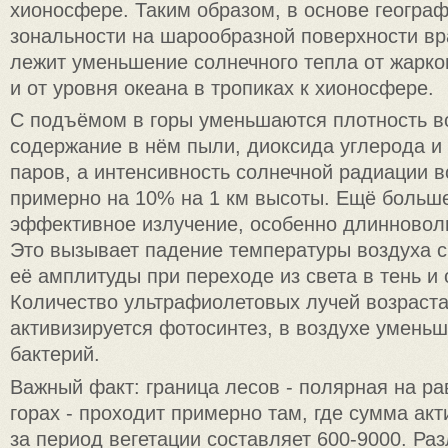
хионосфере. Таким образом, в основе геогра
зональности на шарообразной поверхности 
лежит уменьшение солнечного тепла от жарко
и от уровня океана в тропиках к хионосфере.
С подъёмом в горы уменьшаются плотность в
содержание в нём пыли, диоксида углерода и
паров, а интенсивность солнечной радиации в
примерно на 10% на 1 км высоты. Ещё больш
эффективное излучение, особенно длинноволн
Это вызывает падение температуры воздуха с
её амплитуды при переходе из света в тень и 
Количество ультрафиолетовых лучей возраста
активизируется фотосинтез, в воздухе уменьш
бактерий.
Важный факт: граница лесов - полярная на ра
горах - проходит примерно там, где сумма ак
за период вегетации составляет 600-9000. Ра