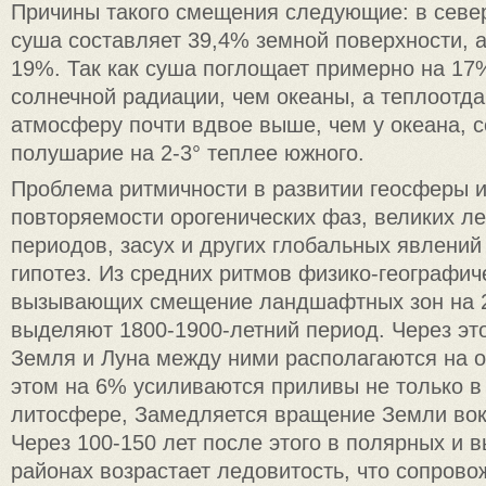
Причины такого смещения следующие: в сев
суша составляет 39,4% земной поверхности, а
19%. Так как суша поглощает примерно на 1
солнечной радиации, чем океаны, а теплоотда
атмосферу почти вдвое выше, чем у океана, 
полушарие на 2-3° теплее южного.
Проблема ритмичности в развитии геосферы и,
повторяемости орогенических фаз, великих л
периодов, засух и других глобальных явлени
гипотез. Из средних ритмов физико-географич
вызывающих смещение ландшафтных зон на 2
выделяют 1800-1900-летний период. Через эт
Земля и Луна между ними располагаются на 
этом на 6% усиливаются приливы не только в 
литосфере, Замедляется вращение Земли вокр
Через 100-150 лет после этого в полярных и 
районах возрастает ледовитость, что сопров