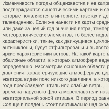
Изменчивость погоды общеизвестна и ее кап
подтверждаются синоптическими картами и с
которые появляются в интернете, газетах и д
телевидению. Если же нанести на карты средн
или даже за целый год значения ветра, темпе
метеорологических элементов, то более недо
характеристики, такие, как движущиеся цикло
антициклоны, будут отфильтрованы и выявятс
яркие характеристики ветров. На такой карте
обширные области, в которых атмосфера вед
определенно. Рассмотрим основные области 
давления, характеризующие атмосферную ци
экватора виден пояс низкого давления, в кот
года преобладают штиль или слабые ветры,— 
времена парусного флота мореплаватели наз
экваториальной зоной затишья. В период равн
Солнце в полдень стоит вертикально над эква