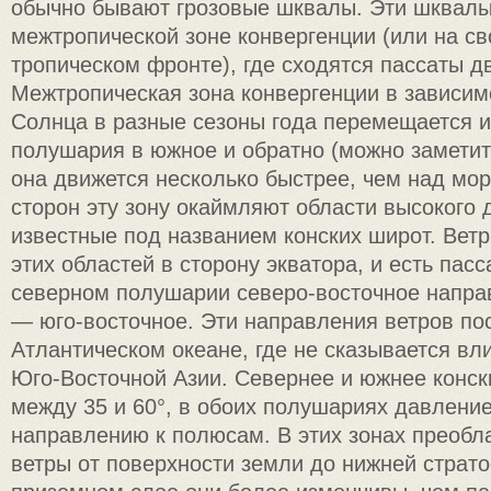
обычно бывают грозовые шквалы. Эти шквал
межтропической зоне конвергенции (или на с
тропическом фронте), где сходятся пассаты д
Межтропическая зона конвергенции в зависим
Солнца в разные сезоны года перемещается и
полушария в южное и обратно (можно заметит
она движется несколько быстрее, чем над мор
сторон эту зону окаймляют области высокого 
известные под названием конских широт. Вет
этих областей в сторону экватора, и есть пас
северном полушарии северо-восточное напра
— юго-восточное. Эти направления ветров по
Атлантическом океане, где не сказывается вл
Юго-Восточной Азии. Севернее и южнее конски
между 35 и 60°, в обоих полушариях давлени
направлению к полюсам. В этих зонах преоб
ветры от поверхности земли до нижней страт