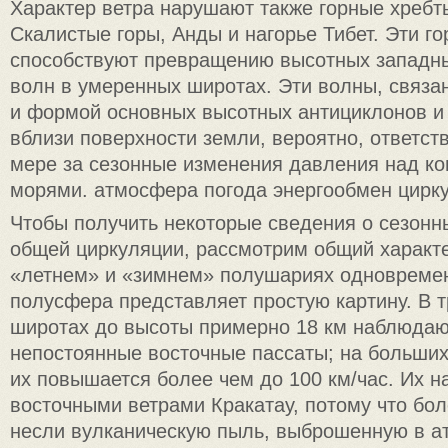
Характер ветра нарушают также горные хребт
Скалистые горы, Анды и нагорье Тибет. Эти г
способствуют превращению высотных западны
волн в умеренных широтах. Эти волны, связ
и формой основных высотных антициклонов и
вблизи поверхности земли, вероятно, ответст
мере за сезонные изменения давления над ко
морями. атмосфера погода энергообмен цирк
Чтобы получить некоторые сведения о сезонн
общей циркуляции, рассмотрим общий характе
«летнем» и «зимнем» полушариях одновремен
полусфера представляет простую картину. В 
широтах до высоты примерно 18 км наблюдаю
непостоянные восточные пассаты; на больших
их повышается более чем до 100 км/час. Их н
восточными ветрами Кракатау, потому что бол
несли вулканическую пыль, выброшенную в а