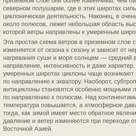
приземном слое они более изменчивы, чем па
северном полушарии, где в этих широтах силь
циклоническая деятельность. Наконец, в очен
около полюсов, лежит небольшая область выс
которой ветры направлены к умеренным широ
Эта простая схема ветров в приземном слое 
изменяется от сезона к сезону и зависит от н
нагревания суши и моря солнцем — средний в
направление, интенсивность и даже характер.
умеренных широтах циклоны чаще возникают 
по направлению к экватору. Наоборот, субтро
антициклоны становятся особенно мощными л
по направлению к полюсам. Над континентам
температура повышается, а атмосферное дав
тогда, как зимой имеет место обратное явлени
давление и ветер изменяются при переходе от
Восточной Азией.