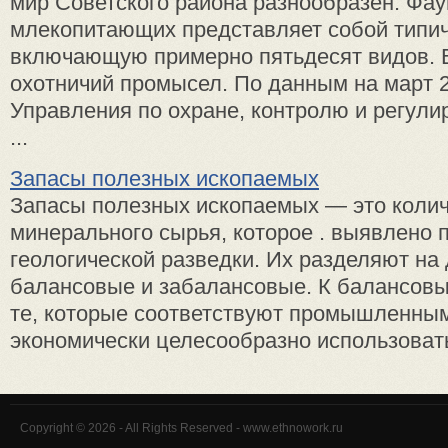
мир Советского района разнообразен. Фау
млекопитающих представляет собой типич
включающую примерно пятьдесят видов. В
охотничий промысел. По данным на март 
Управления по охране, контролю и регул
...
Запасы полезных ископаемых
Запасы полезных ископаемых — это коли
минерального сырья, которое . выявлено
геологической разведки. Их разделяют на
балансовые и забалансовые. К балансов
те, которые соответствуют промышленным
экономически целесообразно использовать.
Copyright © 2026 - All Rights Reserved - www.ethnowork.ru