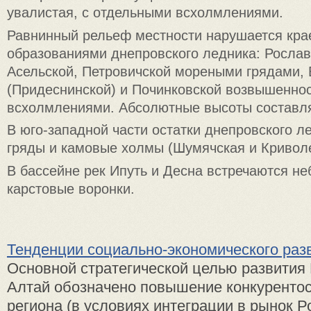
увалистая, с отдельными всхолмлениями.
Равнинный рельеф местности нарушается кр
образованиями днепровского ледника: Рослав
Асельской, Петровичской мореными грядами,
(Придеснинской) и Починковской возвышенно
всхолмлениями. Абсолютные высоты составля
В юго-западной части остатки днепровского л
гряды и камовые холмы (Шумячская и Кривол
В бассейне рек Ипуть и Десна встречаются н
карстовые воронки.
Тенденции социально-экономического раз
Основной стратегической целью развития
Алтай обозначено повышение конкуренто
региона (в условиях интеграции в рынок Р