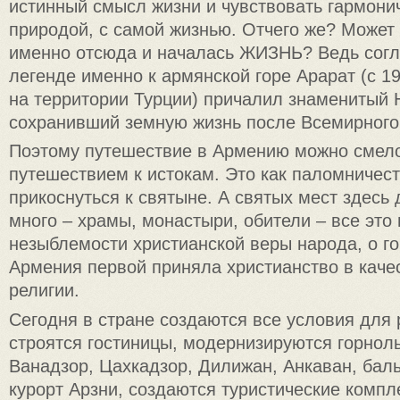
истинный смысл жизни и чувствовать гармони
природой, с самой жизнью. Отчего же? Может 
именно отсюда и началась ЖИЗНЬ? Ведь согл
легенде именно к армянской горе Арарат (с 1
на территории Турции) причалил знаменитый Н
сохранивший земную жизнь после Всемирного
Поэтому путешествие в Армению можно смело
путешествием к истокам. Это как паломничес
прикоснуться к святыне. А святых мест здесь
много – храмы, монастыри, обители – все это 
незыблемости христианской веры народа, о гор
Армения первой приняла христианство в кач
религии.
Сегодня в стране создаются все условия для 
строятся гостиницы, модернизируются горно
Ванадзор, Цахкадзор, Дилижан, Анкаван, бал
курорт Арзни, создаются туристические компл