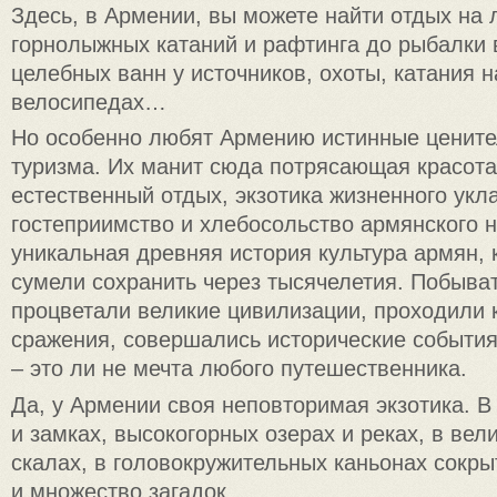
Здесь, в Армении, вы можете найти отдых на 
горнолыжных катаний и рафтинга до рыбалки в
целебных ванн у источников, охоты, катания н
велосипедах…
Но особенно любят Армению истинные цените
туризма. Их манит сюда потрясающая красота
естественный отдых, экзотика жизненного укл
гостеприимство и хлебосольство армянского 
уникальная древняя история культура армян, 
сумели сохранить через тысячелетия. Побыват
процветали великие цивилизации, проходили
сражения, совершались исторические событи
– это ли не мечта любого путешественника.
Да, у Армении своя неповторимая экзотика. В
и замках, высокогорных озерах и реках, в ве
скалах, в головокружительных каньонах сокры
и множество загадок.