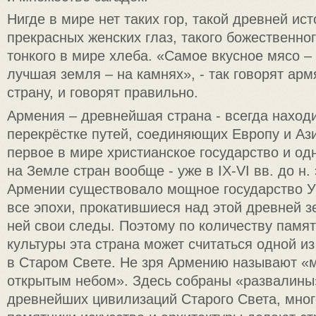
Нигде в мире нет таких гор, такой древней ист
прекрасных женских глаз, такого божественног
тонкого в мире хлеба. «Самое вкусное мясо – 
лучшая земля – на камнях», - так говорят ар
страну, и говорят правильно.
Армения – древнейшая страна - всегда наход
перекрёстке путей, соединяющих Европу и Ази
первое в мире христианское государство и од
на Земле стран вообще - уже в IX-VI вв. до н.
Армении существовало мощное государство Ур
все эпохи, прокатившиеся над этой древней з
ней свои следы. Поэтому по количеству памят
культуры эта страна может считаться одной и
в Старом Свете. Не зря Армению называют «
открытым небом». Здесь собраны «развалины
древнейших цивилизаций Старого Света, мно