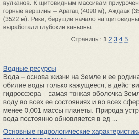
вулканов. К щитовидным массивам приуроче
горные вершины – Арагац (4090 м), Аждаак (3
(3522 м). Реки, берущие начало на щитовидны
выработали глубокие каньоны.
Страницы:
1
2
3
4
5
Водные ресурсы
Вода – основа жизни на Земле и ее родин
обилие воды только кажущееся, в действ
гидросфера – самая тонкая оболочка Земл
воду во всех ее состояниях и во всех сфе
менее 0,001 массы планеты. Природа устро
вода постоянно обновляется в ед ...
Основные гидрологические характеристик