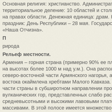
Основная религия: христианство. Администра
территориальное деление: 10 областей и стол
на правах области. Денежная единица: драм.
праздник: День Республики – 28 мая. Государ
«Наша Отчизна».
П
рирода
Рельеф местности.
Армения – горная страна (примерно 90% ее 
на высотах более 1000 м над у.м.). Она расп
северо-восточной части Армянского нагорья, а
востока окаймлена хребтами Малого Кавказа.
части страны в субширотном направлении про
вулканических гор, представленных слабо р
средневысотными и высокими лавовыми плат
массивами. В этой полосе имеется множество