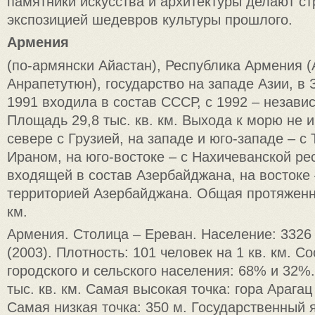
памятники искусства и архитектуры делают с
экспозицией шедевров культуры прошлого.
Армения
(по-армянски Айастан), Республика Армения 
Анрапетутюн), государство на западе Азии, в 
1991 входила в состав СССР, с 1992 – незави
Площадь 29,8 тыс. кв. км. Выхода к морю не и
севере с Грузией, на западе и юго-западе – с 
Ираном, на юго-востоке – с Нахичеванской ре
входящей в состав Азербайджана, на востоке 
территорией Азербайджана. Общая протяженн
км.
Армения. Столица – Ереван. Население: 3326 
(2003). Плотность: 101 человек на 1 кв. км. 
городского и сельского населения: 68% и 32%
тыс. кв. км. Самая высокая точка: гора Арагац 
Самая низкая точка: 350 м. Государственный 