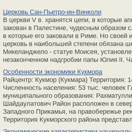
Церковь Сан-Пьетро-ин-Винколи
В церкви V в. хранятся цепи, в кото­рые а
закован в Палести­не, чудесным образом 
в которые его заковали в Ри­ме. Но своей
церковь в наибольшей степени обязана ше
Микеланджело - статуе Мои­сея, установл
незакончен­ном надгробии папы Юлия II. Ча
Особенности экономики Кукмора
Райцентр: Кукмор (Кукмара) Территория: 14
Численность населения: 53 тыс. человек 
муниципального образования: Рахматулли
Шайдаулатович Район расположен в север
Западного Прикамья, на правобережье рек
Территория Кукморского района представля
Экономические характеристики националь