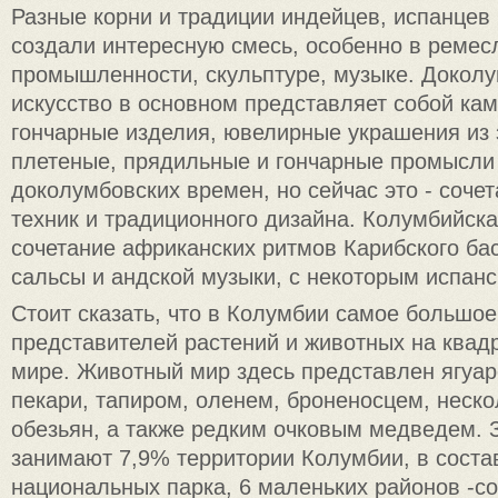
Разные корни и традиции индейцев, испанцев
создали интересную смесь, особенно в ремес
промышленности, скульптуре, музыке. Докол
искусство в основном представляет собой кам
гончарные изделия, ювелирные украшения из 
плетеные, прядильные и гончарные промысли
доколумбовских времен, но сейчас это - соче
техник и традиционного дизайна. Колумбийска
сочетание африканских ритмов Карибского бас
сальсы и андской музыки, с некоторым испан
Стоит сказать, что в Колумбии самое большое
представителей растений и животных на квад
мире. Животный мир здесь представлен ягуар
пекари, тапиром, оленем, броненосцем, неск
обезьян, а также редким очковым медведем.
занимают 7,9% территории Колумбии, в соста
национальных парка, 6 маленьких районов -