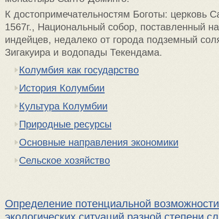
К достопримечательностям Боготы: церковь С
1567г., Национальный собор, поставленный н
индейцев, недалеко от города подземный сол
Зигакуира и водопады Текендама.
Колумбия как государство
История Колумбии
Культура Колумбии
Природные ресурсы
Основные направления экономики
Сельское хозяйство
Определение потенциальной возможности
экологических ситуаций разной степени с