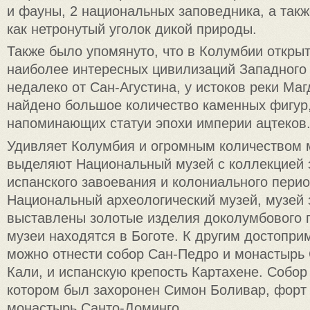
и фауны, 2 национальных заповедника, а такж
как нетронутый уголок дикой природы.
Также было упомянуто, что в Колумбии откры
наиболее интересных цивилизаций Западного
недалеко от Сан-Агустина, у истоков реки Ма
найдено большое количество каменных фигур
напоминающих статуи эпохи империи ацтеков
Удивляет Колумбия и огромным количеством 
выделяют Национальный музей с коллекцией 
испанского завоевания и колониального перио
Национальный археологический музей, музей 
выставлены золотые изделия доколумбового п
музеи находятся в Боготе. К другим достопр
можно отнести собор Сан-Педро и монастырь
Кали, и испанскую крепость Картахене. Собор
котором был захоронен Симон Боливар, форт
монастырь Санто-Доминго.