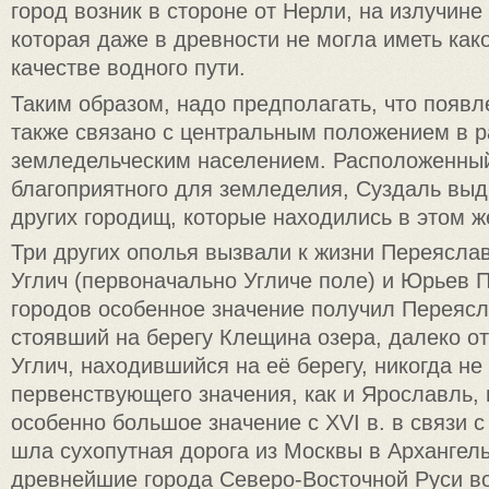
город возник в стороне от Нерли, на излучине
которая даже в древности не могла иметь как
качестве водного пути.
Таким образом, надо предполагать, что появ
также связано с центральным положением в р
земледельческим населением. Расположенный
благоприятного для земледелия, Суздаль выд
других городищ, которые находились в этом ж
Три других ополья вызвали к жизни Переясла
Углич (первоначально Угличе поле) и Юрьев П
городов особенное значение получил Переясл
стоявший на берегу Клещина озера, далеко от 
Углич, находившийся на её берегу, никогда не
первенствующего значения, как и Ярославль,
особенно большое значение с XVI в. в связи с 
шла сухопутная дорога из Москвы в Архангель
древнейшие города Северо-Восточной Руси во