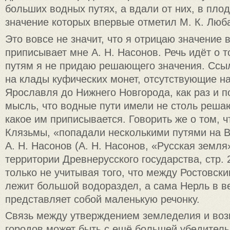
больших водных путях, а вдали от них, в пло
значение которых впервые отметил М. К. Люб
Это вовсе не значит, что я отрицаю значение 
приписывает мне А. Н. Насонов. Речь идёт о 
путям я не придаю решающего значения. Ссыл
на клады куфических монет, отсутствующие на
Ярославля до Нижнего Новгорода, как раз и 
мысль, что водные пути имели не столь реша
какое им приписывается. Говорить же о том, ч
Клязьмы, «попадали несколькими путями на В
А. Н. Насонов (А. Н. Насонов, «Русская земля
территории Древнерусского государства, стр. 
только не учитывая того, что между Ростовск
лежит большой водораздел, а сама Нерль в в
представляет собой маленькую речонку.
Связь между утверждением земледелия и во
городов может быть с ещё большей убедител