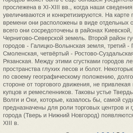
прослежена в XI-XIII вв., когда наши сведени
увеличиваются и конкретизируются. На карте 
времени они расположены в виде отдельных о
всего они сосредоточены в районах Киевской,
Чернигово-Северской земель. Второй район гу
городов - Галицко-Волынская земля, третий -
Смоленская, четвёртый - Ростово-Суздальская
Рязанская. Между этими сгустками городов л
пространства глухих лесов и болот. Некоторы
по своему географическому положению, долго
стороне от торгового движения, не привлекая
купцов и ремесленников. Таковы устье Тверд
Волги и Оки, которые, казалось бы, самой суд
предназначены для роли торговых центров и 
города (Тверь и Нижний Новгород) появляются
XIII в.