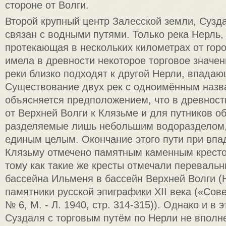
стороне от Волги.
Второй крупный центр Залесской земли, Сузд
связан с водными путями. Только река Нерль,
протекающая в нескольких километрах от гор
имела в древности некоторое торговое значен
реки близко подходят к другой Нерли, впадаю
Существование двух рек с одноимённым назв
объясняется предположением, что в древност
от Верхней Волги к Клязьме и для путников об
разделяемые лишь небольшим водоразделом,
единым целым. Окончание этого пути при впа
Клязьму отмечено памятным каменным крестом
тому как такие же кресты отмечали перевальн
бассейна Ильменя в бассейн Верхней Волги (
памятники русской эпиграфики XII века («Сов
№ 6, М. - Л. 1940, стр. 314-315)). Однако и в 
Суздаля с торговым путём по Нерли не вполне