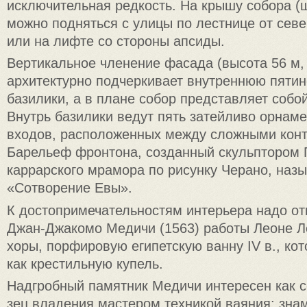
исключитель­ная редкость. На крышу собора (шп
можно подняться с улицы по лестнице от сев
или на лифте со сто­роны апсиды.
Вертикальное членение фасада (высота 56 м,
архитектурно подчеркивает внутреннюю пяти
базилики, а в плане собор представляет собой
Внутрь базилики ведут пять затейливо орнаме
входов, расположенных между сложными кон
Барельеф фронтона, созданный скульптором 
каррар­ского мрамора по рисунку Черано, наз
«Сотворение Евы».
К достопримечательностям ин­терьера надо о
Джан-Джакомо Медичи (1563) работы Леоне Л
хоры, порфировую египетскую ванну IV в., ко
как крестильную купель.
Надгробный памятник Медичи интересен как 
зец владения мастером техникой ваяния: зна