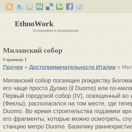
EthnoWork
Этнография и краеведение
Миланский собор
Страница 1
Прочее
»
Достопримечательности Италии
» Мил
Миланский собор посвящен рож­деству Богома
его чаще просто Дуомо (il Duomo) или по-мил
Пер­вый городской собор (IV), освященный во 
(Феклы), располагался на том месте, где те­пер
Duomo. Во время строительства подземки арх
его фрагменты, которые можно осмотреть, спу
станцию метро Duomo. Базилику раннехристиа