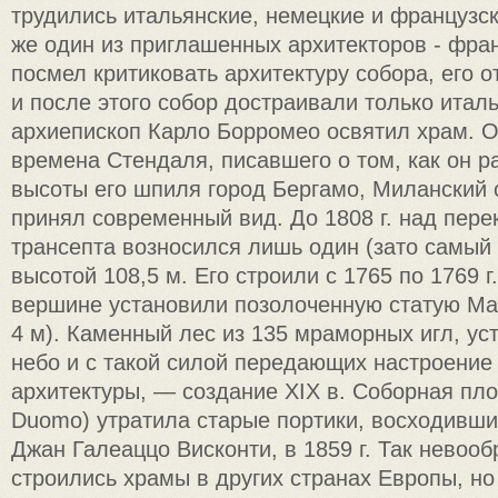
трудились итальянские, немецкие и французск
же один из пригла­шенных архитекторов - фр
посмел критиковать архитектуру собора, его от
и после этого собор достраивали только италь
архиепископ Карло Борромео освятил храм. 
времена Стендаля, писавшего о том, как он р
высоты его шпиля город Бергамо, Миланский 
принял совре­менный вид. До 1808 г. над пере
трансепта возно­сился лишь один (зато самый
высотой 108,5 м. Его строили с 1765 по 1769 г.,
вершине установили по­золоченную статую Ма
4 м). Каменный лес из 135 мраморных игл, ус
небо и с такой силой пе­редающих настроение
архитектуры, — создание XIX в. Соборная пло
Duomo) утратила старые портики, восходивш
Джан Галеаццо Висконти, в 1859 г. Так невоо
строились храмы в других странах Европы, но