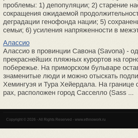
проблемы: 1) депопуляции; 2) старение на
сокращения ожидаемой продолжительности
деградации генофонда нации; 5) сохранен
семьи; 6) усиления напряженности в межэтн
Алассио
Алассио в провинции Савона (Savona) - од
прекраснейших пляжных курортов на горно
побережье. На примор­ском бульваре оста
знаменитые люди и можно отыскать подпи
Хемин­гуэя и Тура Хейердала. На границе 
рах, расположен город Сасселло (Sass ...
Copyright © 2026 - All Rights Reserved - www.ethnowork.ru