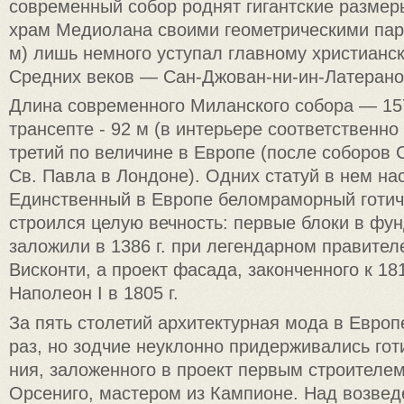
современный со­бор роднят гигантские разме
храм Медиолана сво­ими геометрическими пар
м) лишь немного усту­пал главному христианск
Средних веков — Сан-Джован-ни-ин-Латерано 
Длина современного Милан­ского собора — 15
трансепте - 92 м (в интерьере со­ответственно
тре­тий по величине в Европе (после соборов 
Св. Павла в Лондоне). Одних статуй в нем на
Единственный в Европе беломрамор­ный готич
строился целую вечность: первые блоки в фу
заложили в 1386 г. при легендарном правите
Висконти, а проект фасада, законченного к 181
Наполеон I в 1805 г.
За пять столетий архитектур­ная мода в Евро
раз, но зодчие неуклонно придер­живались гот
ния, заложенного в проект первым строителе
Орсениго, мастером из Кампионе. Над возве­