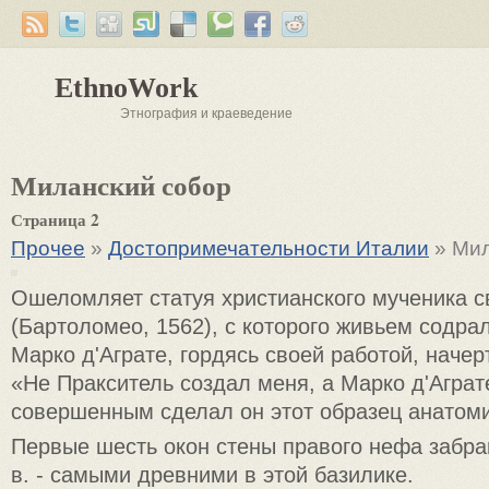
EthnoWork
Этнография и краеведение
Миланский собор
Страница 2
Прочее
»
Достопримечательности Италии
» Мил
Ошеломляет статуя христиан­ского мученика 
(Бартоломео, 1562), с которого живьем содра
Марко д'Аграте, гордясь своей ра­ботой, наче
«Не Пракситель создал меня, а Марко д'Аграт
совершенным сделал он этот образец анатом
Первые шесть окон стены пра­вого нефа забр
в. - самыми древними в этой базилике.