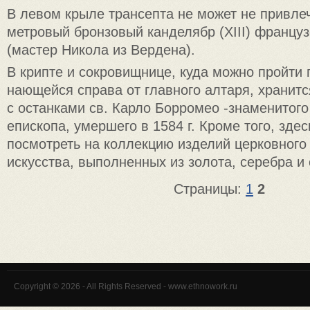
В левом крыле трансепта не может не привле
метровый бронзовый канде­лябр (XIII) францу
(мастер Никола из Вердена).
В крипте и сокровищнице, куда можно пройти 
нающейся справа от главного ал­таря, хранит
с останками св. Карло Борромео -знаменитого
епископа, умершего в 1584 г. Кро­ме того, зде
посмотреть на коллекцию изделий церковного
искусства, выполнен­ных из золота, серебра и
Страницы:
1
2
Copyright © 2026 - All Rights Reserved - www.ethnowork.ru