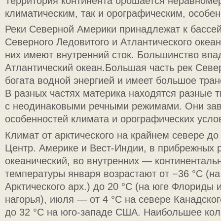
Территория континента орошается неравномер
климатическим, так и орографическим, особен
Реки Северной Америки принадлежат к бассей
Северного Ледовитого и Атлантического океан
них имеют внутренний сток. Большинство впа
Атлантический океан.Большая часть рек Севе
богата водной энергией и имеет большое тран
В разных частях материка находятся разные 
с неодинаковыми речными режимами. Они зав
особенностей климата и орографических усло
Климат от арктического на крайнем севере до
Центр. Америке и Вест-Индии, в прибрежных 
океанический, во внутренних — континенталь
температуры января возрастают от −36 °C (на
Арктического арх.) до 20 °C (на юге Флориды 
нагорья), июля — от 4 °C на севере Канадског
до 32 °C на юго-западе США. Наибольшее кол