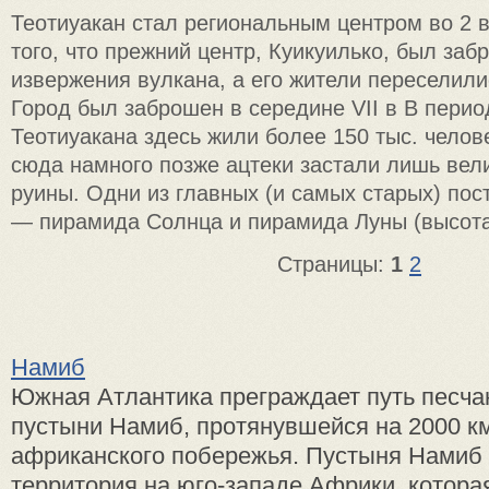
Теотиуакан стал региональным центром во 2 в.
того, что прежний центр, Куикуилько, был за
извержения вулкана, а его жители переселили
Город был заброшен в середине VII в В перио
Теотиуакана здесь жили более 150 тыс. чело
сюда намного позже ацтеки застали лишь вел
руины. Одни из главных (и самых старых) пос
— пирамида Солнца и пирамида Луны (высота
Страницы:
1
2
Намиб
Южная Атлантика преграждает путь песч
пустыни Намиб, протянувшейся на 2000 км
африканского побережья. Пустыня Намиб 
территория на юго-западе Африки, котора