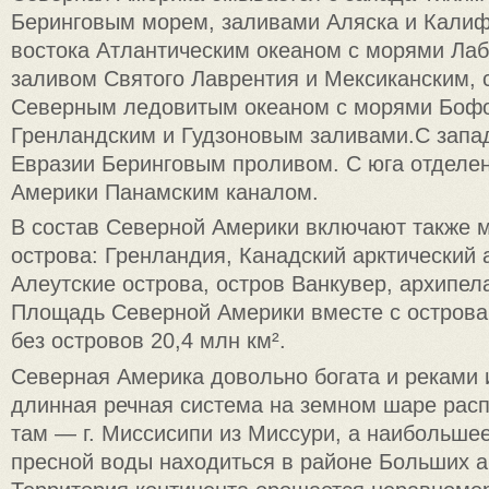
Беринговым морем, заливами Аляска и Калиф
востока Атлантическим океаном с морями Лаб
заливом Святого Лаврентия и Мексиканским, 
Северным ледовитым океаном с морями Боф
Гренландским и Гудзоновым заливами.С запад
Евразии Беринговым проливом. С юга отделе
Америки Панамским каналом.
В состав Северной Америки включают также 
острова: Гренландия, Канадский арктический 
Алеутские острова, остров Ванкувер, архипел
Площадь Северной Америки вместе с островам
без островов 20,4 млн км².
Северная Америка довольно богата и реками 
длинная речная система на земном шаре рас
там — г. Миссисипи из Миссури, а наибольше
пресной воды находиться в районе Больших а