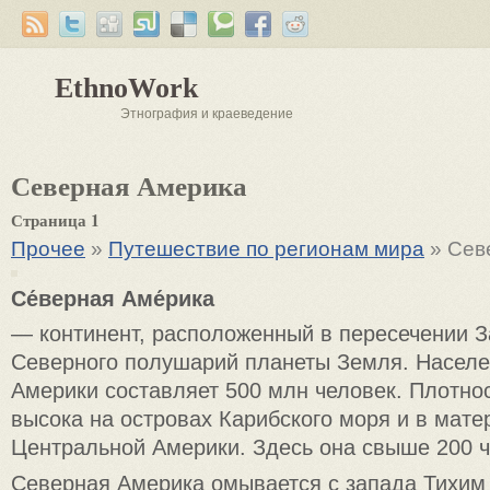
EthnoWork
Этнография и краеведение
Северная Америка
Страница 1
Прочее
»
Путешествие по регионам мира
» Сев
Се́верная Аме́рика
— континент, расположенный в пересечении З
Северного полушарий планеты Земля. Насел
Америки составляет 500 млн человек. Плотно
высока на островах Карибского моря и в мате
Центральной Америки. Здесь она свыше 200 че
Северная Америка омывается с запада Тихим