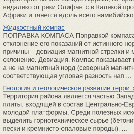
недалеко от реки Олифантс в Калекой п
Африки и тянется вдоль всего намибийского
Жидкостный компас
ПОПРАВКА КОМПАСА Поправкой компаса
отклонение его показаний от истинного нор
причины – девиация магнитной стрелки и 
склонение. Девиация. Компас показывает н
а не на магнитный норд (северный магнит
соответствующая угловая разность нап ...
Геология и геологическое развитие террит
Территория района является частью Запа
плиты, входящей в состав Центрально-Ев
молодой платформы. Среди полезных ис
выделить горнотехническое сырье (бетон
пески и кремнисто-опаловые породы). ...