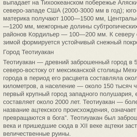
выпадает на Тихоокеанском побережье Аляски
северо-западе США (2000-3000 мм в год); юг
материка получают 1000—1500 мм, Централь
—1200 мм, межгорные долины субтропических
районов Кордильер — 100—200 мм. К северу о
зимой формируется устойчивый снежный покр
Город Теотиуакан
Теотиуакан — древний заброшенный город в 5
северо-востоку от мексиканской столицы Мех
города в период его расцвета составляла око
километров, а население — около 150 тысяч ч
первый крупный город западного полушария, е
составляет около 2000 лет. Теотиуакан — бол
название ацтекского происхождения, означает 
превращаются в бога". Теотиуакан был заброш
века и пришедшие сюда в XII веке ацтеки зас
величественные руины.