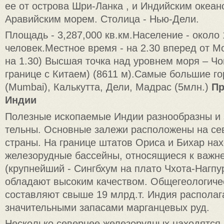
ее от острова Шри-Ланка , и Индийским океан
Аравийским морем. Столица - Нью-Дели.
Площадь - 3,287,000 кв.км.Население - около 
человек.Местное время - на 2.30 вперед от М
на 1.30) Высшая точка над уровнем моря – Чо
границе с Китаем) (8611 м).Самые большие г
(Mumbai), Калькутта, Дели, Мадрас (5млн.)
Пр
Индии
Полезные ископаемые Индии разнообразны и 
тельны. Основные залежи расположены на се
страны. На границе штатов Ориса и Бихар на
железорудные бассейны, относящиеся к важн
(крупнейший - Сингбхум на плато Чхота-Нагпу
обладают высоким качеством. Обще­геологиче
составляют свыше 19 млрд.т. Индия располаг
значительными запасами марганцевых руд.
Несколько севернее железорудных находятся