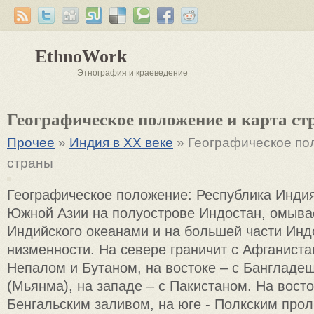
EthnoWork
Этнография и краеведение
Географическое положение и карта с
Прочее
»
Индия в XX веке
» Географическое по
страны
Географическое положение: Республика Инди
Южной Азии на полуострове Индостан, омыв
Индийского океанами и на большей части Инд
низменности. На севере граничит с Афганиста
Непалом и Бутаном, на востоке – с Бангладе
(Мьянма), на западе – с Пакистаном. На вост
Бенгальским заливом, на юге - Полкским пр