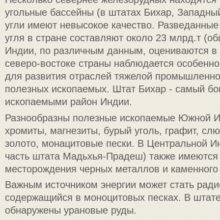
угольные бассейны (в штатах Бихар, Западный
угли имеют невысокое качество. Разведанные
угля в стране составляют около 23 млрд.т (об
Индии, по различным данным, оцениваются в 
северо-востоке страны наблюдается особенно
для развития отраслей тяжелой промышленно
полезных ископаемых. Штат Бихар - самый б
ископаемыми район Индии.
Разнообразны полезные ископаемые Южной Ин
хромиты, магнезиты, бурый уголь, графит, сл
золото, монацитовые пески. В Центральной И
часть штата Мадьхья-Прадеш) также имеются
месторождения чер­ных металлов и каменного 
Важным источником энергии может стать ради
содержащийся в моноцитовых песках. В штат
обнаруже­ны урановые руды.