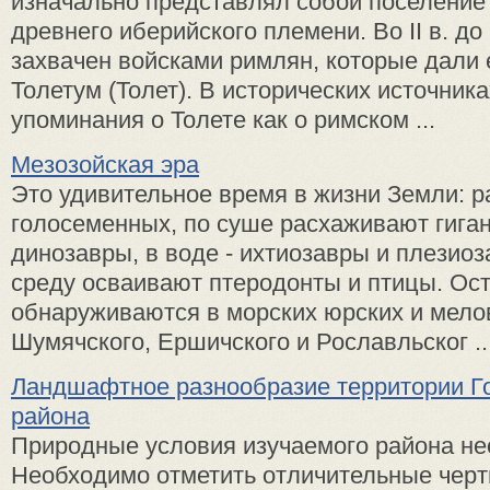
изначально представлял собой поселение 
древнего иберийского племени. Во II в. до
захвачен войсками римлян, которые дали 
Толетум (Толет). В исторических источник
упоминания о Толете как о римском ...
Мезозойская эра
Это удивительное время в жизни Земли: р
голосеменных, по суше расхаживают гига
динозавры, в воде - ихтиозавры и плезио
среду осваивают птеродонты и птицы. Оcт
обнаруживаются в морских юрских и мел
Шумячского, Ершичского и Рославльског ..
Ландшафтное разнообразие территории Г
района
Природные условия изучаемого района н
Необходимо отметить отличительные чер