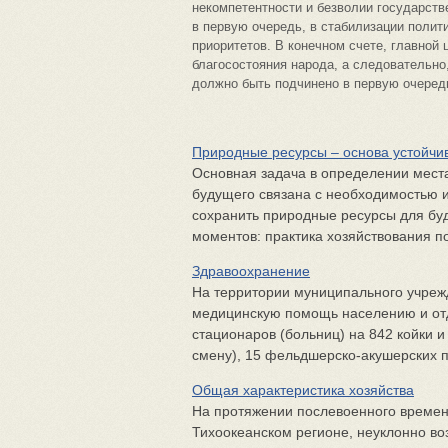
некомпетентности и безволии государств
в первую очередь, в стабилизации полит
приоритетов. В конечном счете, главной
благосостояния народа, а следовательно
должно быть подчинено в первую очередь
Природные ресурсы – основа устойчив
Основная задача в определении мест
будущего связана с необходимостью и
сохранить природные ресурсы для бу
моментов: практика хозяйствования по
Здравоохранение
На территории муниципального учреж
медицинскую помощь населению и от
стационаров (больниц) на 842 койки 
смену), 15 фельдшерско-акушерских пу
Общая характеристика хозяйства
На протяжении послевоенного времени
Тихоокеанском регионе, неуклонно во