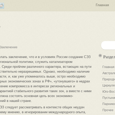
Главная
е
Заключение
Разде
лать заключение, что и в условиях России создание СЭЗ
гиональной политики, служить катализатором
 Среди проблем различного характера, встающих на пути
Главная
йствительно неразрешимых. Однако, необходимо наличие
Австрал
асти, и, как уже упоминалось выше, остро необходимо
Природн
дных экономических зонах в РФ», «утонувшего» в недрах
Циркуля
жение компромисса в интересах региональных и
рантией стабильного развития таких зон, а вместе с ними
Юго-Вос
олжна состоять основная цель всех экономико-
Пустыни
ний в нашей стране.
Парнико
З следует рассматривать в контексте общих неудач
Прочее
оему мнению, в игнорировании международного опыта,