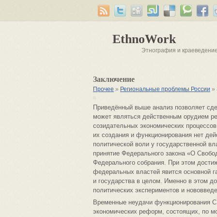
EthnoWork
Этнография и краеведени
Заключение
Прочее
»
Региональные проблемы России
» 
Приведённый выше анализ позволяет сде
может являться действенным орудием ре
созидательных экономических процессов.
их создания и функционирования нет де
политической воли у государственной вл
принятие Федерального закона «О Свобо
Федерального собрания. При этом дости
федеральных властей явится основной га
и государства в целом. Именно в этом д
политических экспериментов и нововведе
Временные неудачи функционирования СЭ
экономических реформ, состоящих, по м