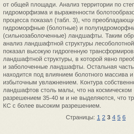
от общей площади. Анализ территории по сте
гидроморфизма и выраженности болотообразо
процесса показал (табл. 3), что преобладаю
гидроморфные (болотные) и полугидроморфн
(сильнозаболоченные) ландшафты. Таким обр
анализ ландшафтной структуры лесоболотной
показал высокую гидрогенную трансформиров
ландшафтной структуры, в которой явно пре
и заболоченные ландшафты. Остальная часть
находится под влиянием болотного массива и
избыточным увлажнением. Контура собствен
ландшафтов столь малы, что на космическом 
разрешением 35-40 м и не выделяются, что т
КС с более высоким разрешением.
Страницы:
1
2
3
4
5
6