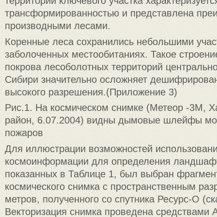
территории ключевого участка характеризуетс
трансформированностью и представлена пре
производными лесами.
Коренные леса сохранились небольшими учас
заболоченных местообитаниях. Такое строени
покрова лесоболотных территорий центрально
Сибири значительно осложняет дешифрирова
высокого разрешения.(Приложение 3)
Рис.1. На космическом снимке (Метеор -3М, 
район, 6.07.2004) видны дымовые шлейфы м
пожаров
Для иллюстрации возможностей использован
космоинформации для определения ландшаф
показанных в Таблице 1, был выбран фрагмен
космического снимка с пространственным раз
метров, полученного со спутника Ресурс-О (с
Векторизация снимка проведена средствами Ar