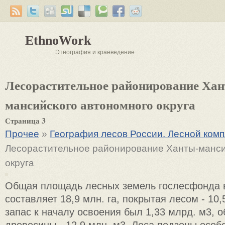
EthnoWork
Этнография и краеведение
Лесорастительное районирование Ха
мансийского автономного округа
Страница 3
Прочее
»
География лесов России. Лесной ком
Лесорастительное районирование Ханты-манси
округа
Общая площадь лесных земель гослесфонда 
составляет 18,9 млн. га, покрытая лесом - 10,
запас к началу освоения был 1,33 млрд. м3, 
древесины - 12,9 млн. м3. Леса подзоны особ