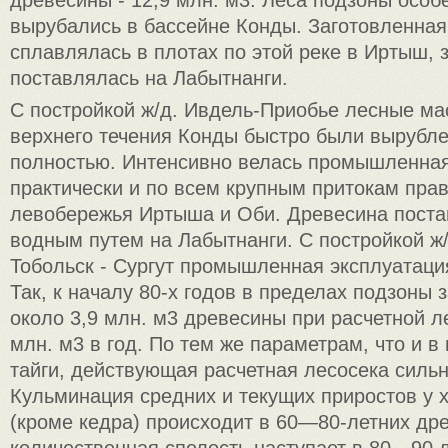
вырубались в бассейне Конды. Заготовленная
сплавлялась в плотах по этой реке в Иртыш, 
поставлялась на Лабытнанги.
С постройкой ж/д. Ивдель-Приобье лесные ма
верхнего течения Конды быстро были вырубл
полностью. Интенсивно велась промышленная
практически и по всем крупным притокам пра
левобережья Иртыша и Оби. Древесина поста
водным путем на Лабытнанги. С постройкой ж
Тобольск - Сургут промышленная эксплуатаци
Так, к началу 80-х годов в пределах подзоны 
около 3,9 млн. м3 древесины при расчетной л
млн. м3 в год. По тем же параметрам, что и в
тайги, действующая расчетная лесосека силь
Кульминация средних и текущих приростов у 
(кроме кедра) происходит в 60—80-летних дре