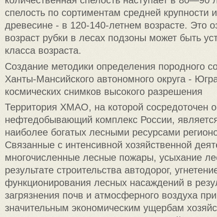
количественная спелость наступает в 80—90 л
спелость по сортиментам средней крупности 
древесине - в 120-140-летнем возрасте. Это оз
возраст рубки в лесах подзоны может быть уст
класса возраста.
Создание методики определения породного с
Ханты-Мансийского автономного округа - Югр
космических снимков высокого разрешения
Территория ХМАО, на которой сосредоточен 
нефтедобывающий комплекс России, является
наиболее богатых лесными ресурсами регионо
Связанные с интенсивной хозяйственной дея
многочисленные лесные пожары, усыхание ле
результате строительства автодорог, угнетени
функционирования лесных насаждений в резул
загрязнения почв и атмосферного воздуха при
значительным экономическим ущербам хозяйс