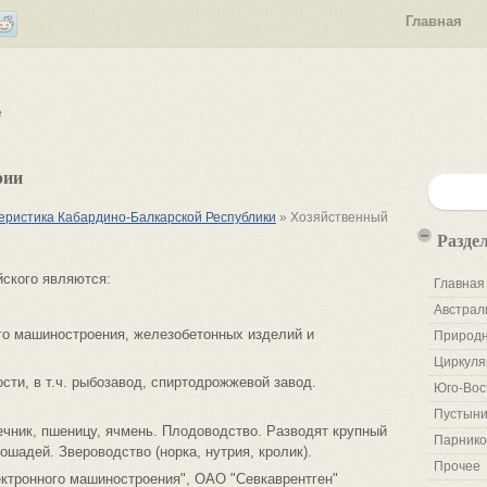
Главная
е
рии
еристика Кабардино-Балкарской Республики
» Хозяйственный
Разде
йского являются:
Главная
Австрал
го машиностроения, железобетонных изделий и
Природн
Циркуля
ти, в т.ч. рыбозавод, спиртодрожжевой завод.
Юго-Вос
Пустыни
чник, пшеницу, ячмень. Плодоводство. Разводят крупный
Парнико
ошадей. Звероводство (норка, нутрия, кролик).
Прочее
ктронного машиностроения", ОАО "Севкаврентген"