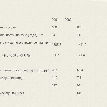
2001
2002
ц года), шт.
680
655
енности (на конец года), шт.
14
14
чески действовавших ценах), млн.
1305.3
1411.9
 к предыдущему году
111.7
101.8
строительного подряда, млн. руб.
78.1
63.4
м общей площади
11.2
7.1
142
56
чреждений, мест
-
640