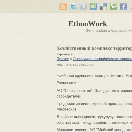
EthnoWork
Этнография и краеведени
Хозяйственный комплекс террито
Страница 4
Прочее
»
Экономико-географическая характ
комплекс территории
Наиболее крупными предприятиями г. Ма
Экономика:
АО "Севкаврентген". Заводы: электронно
стройдеталей.
Предприятия пищевкусовой промышленнос
Мехлесхоз.
В районе выращивают кукурузу, подсолне
рогатый скот, птицу, свиней, племенных л
Машиностроение: АО "Майский завод эле