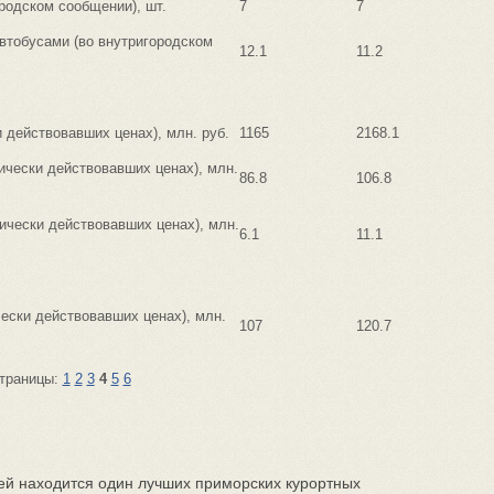
родском сообщении), шт.
7
7
втобусами (во внутригородском
12.1
11.2
 действовавших ценах), млн. руб.
1165
2168.1
ически действовавших ценах), млн.
86.8
106.8
ически действовавших ценах), млн.
6.1
11.1
чески действовавших ценах), млн.
107
120.7
траницы:
1
2
3
4
5
6
ей находится один лучших приморских курортных