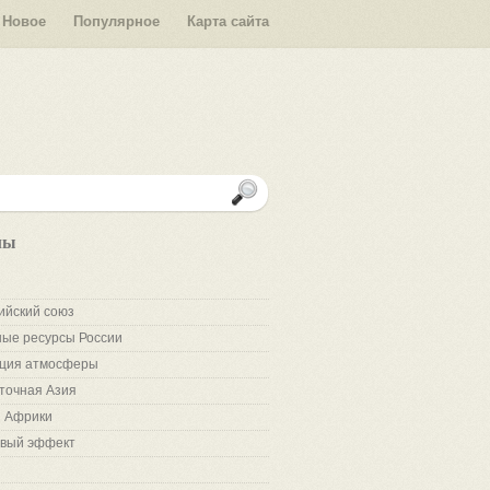
Новое
Популярное
Карта сайта
лы
ийский союз
ые ресурсы России
ция атмосферы
точная Азия
 Африки
вый эффект