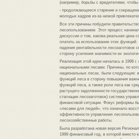
(например, борьбы с вредителями, чтобы 
- продолжающееся старение и сокращени
молодых кадров из-за низкой привлекате
Все эти причины побудили правительств
лесопользованием. Этот процесс начинал
дискуссии о том, какова реальная цена 
платить за использование этих функций.
падения рентабельности лесозаготовок 
сторону усиления значимости их экологи
Реализация этой идеи началась в 1998 г
национальными лесами. Причины, по кот
национальных лесах, были следующие: в
функций леса в сторону повышения важн
функций леса, а также роли леса как сре
растущего задолженности государственно
стагнации лесозаготовок) система управ
финансовой ситуации. Фокус реформы бы
«лесами для людей», что означало восс
эффективности управления лесопользован
лесохозяйственные работы.
Была разработана новая версия Региона
1999 финансовый год, в которой вместо 