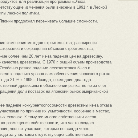
продуктов для реализации программы «Эпоха
етствующие изменения были внесены в 1991 г. в Лесной
ипы лесной политики.
р Японии продолжал переживать большие сложности,
вие изменения методов строительства, расширения
материалов и сокращения объемов строительства;
ние более чем 20 лет из-за падения цен на древесину,
о качества древесины. С 1970 г. общий объем производства
. Особенно резкое падение лесозаготовок было в
ривело к падению уровня самообеспечения японского рынка
. до 21 % к 1998 г. Правда, последние два года
ственной древесины в обеспечении рынка, но не за счет
кращения доли поставок на японский рынок американской
ее падение конкурентоспособности древесины из-за отказа
участками по причине их убыточности, особенно в местах,
ных склонах. К тому же многие собственники лесов
тах размещения собственности, что часто создает
аниц лесных участков, которые не всегда четко
хода за участками отсутствующих собственников