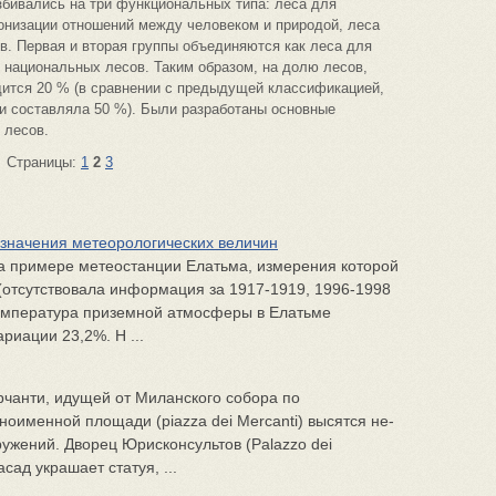
азбивались на три функциональных типа: леса для
онизации отношений между человеком и природой, леса
в. Первая и вторая группы объединяются как леса для
 национальных лесов. Таким образом, на долю лесов,
ится 20 % (в сравнении с предыдущей классификацией,
и составляла 50 %). Были разработаны основные
 лесов.
Страницы:
1
2
3
значения метеорологических величин
а примере метеостанции Елатьма, измерения которой
 (отсутствовала информация за 1917-1919, 1996-1998
 температура приземной атмосферы в Елатьме
риации 23,2%. Н ...
чанти, идущей от Миланского собора по
оименной площа­ди (piazza dei Mercanti) высятся не­
ужений. Дворец Юрискон­сультов (Palazzo dei
сад укра­шает статуя, ...