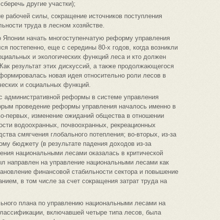
сберечь другие участки);
е рабочей силы, сокращение источников поступления
льности труда в лесном хозяйстве.
о Японии начать многоступенчатую реформу управления
ся постепенно, еще с середины 80-х годов, когда возникли
социальных и экологических функций леса и кто должен
 Как результат этих дискуссий, а также продолжающегося
сформировалась новая идея относительно роли лесов в
ческих и социальных функций.
. с административной реформы в системе управления
орым проведение реформы управления началось именно в
о-первых, изменение ожиданий общества в отношении
ости водоохранных, почвоохранных, рекреационных
дства смягчения глобального потепления; во-вторых, из-за
му бюджету (в результате падения доходов из-за
ления национальными лесами оказалась в критической
л направлен на управление национальными лесами как
тановление финансовой стабильности сектора и повышение
ием, в том числе за счет сокращения затрат труда на
льного плана по управлению национальными лесами на
классификации, включавшей четыре типа лесов, была