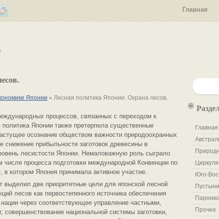
Главная
е
есов.
экономике Японии
» Лесная политика Японии. Охрана лесов.
Разде
международных процессов, связанных с переходом к
 политика Японии также претерпела существенные
Главная
растущее осознание обществом важности природоохранных
Австрал
е снижение прибыльности заготовок древесины в
Природн
уровень лесистости Японии. Немаловажную роль сыграло
м числе процесса подготовки международной Конвенции по
Циркуля
, в котором Япония принимала активное участие.
Юго-Вос
т выделил две приоритетные цели для японской лесной
Пустыни
ций лесов как первостепенного источника обеспечения
Парнико
 нации через соответствующее управление частными,
Прочее
 совершенствование национальной системы заготовки,