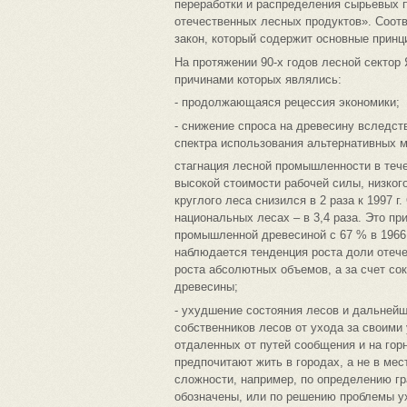
переработки и распределения сырьевых 
отечественных лесных продуктов». Соотв
закон, который содержит основные принц
На протяжении 90-х годов лесной секто
причинами которых являлись:
- продолжающаяся рецессия экономики;
- снижение спроса на древесину вследст
спектра использования альтернативных 
стагнация лесной промышленности в тече
высокой стоимости рабочей силы, низког
круглого леса снизился в 2 раза к 1997 г
национальных лесах – в 3,4 раза. Это п
промышленной древесиной с 67 % в 1966 г
наблюдается тенденция роста доли отече
роста абсолютных объемов, а за счет со
древесины;
- ухудшение состояния лесов и дальнейш
собственников лесов от ухода за своими 
отдаленных от путей сообщения и на гор
предпочитают жить в городах, а не в мес
сложности, например, по определению гр
обозначены, или по решению проблемы у