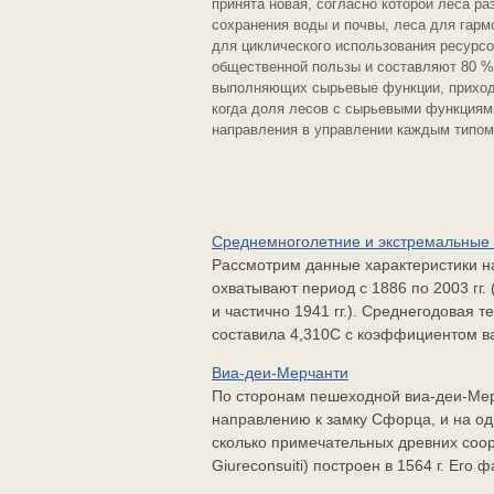
принята новая, согласно которой леса р
сохранения воды и почвы, леса для гарм
для циклического использования ресурсо
общественной пользы и составляют 80 %
выполняющих сырьевые функции, приход
когда доля лесов с сырьевыми функциям
направления в управлении каждым типом
Среднемноголетние и экстремальные 
Рассмотрим данные характеристики н
охватывают период с 1886 по 2003 гг.
и частично 1941 гг.). Среднегодовая
составила 4,310С с коэффициентом ва
Виа-деи-Мерчанти
По сторонам пешеходной виа-деи-Мер
направлению к замку Сфорца, и на одн
сколько примечательных древних соор
Giureconsuiti) построен в 1564 г. Его фа