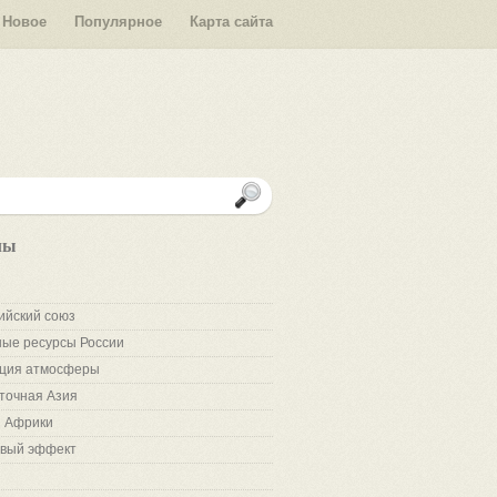
Новое
Популярное
Карта сайта
лы
ийский союз
ые ресурсы России
ция атмосферы
точная Азия
 Африки
вый эффект