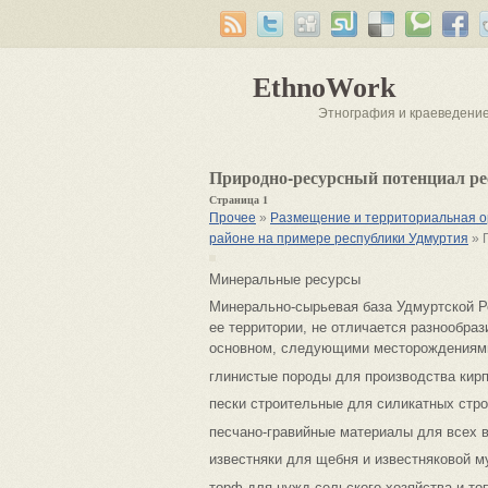
EthnoWork
Этнография и краеведени
Природно-ресурсный потенциал р
Страница 1
Прочее
»
Размещение и территориальная ор
районе на примере республики Удмуртия
» 
Минеральные ресурсы
Минерально-сырьевая база Удмуртской Ре
ее территории, не отличается разнообра
основном, следующими месторождениями
глинистые породы для производства кирп
пески строительные для силикатных стр
песчано-гравийные материалы для всех в
известняки для щебня и известняковой м
торф для нужд сельского хозяйства и то