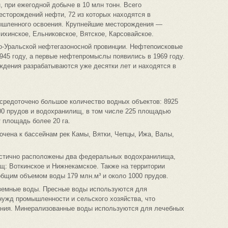
, при ежегодной добыче в 10 млн тонн. Всего
сторождений нефти, 72 из которых находятся в
мышленного освоения. Крупнейшие месторождения —
ихинское, Ельниковское, Вятское, Карсовайское.
го-Уральской нефтегазоносной провинции. Нефтепоисковые
1945 году, а первые нефтепромыслы появились в 1969 году.
ждения разрабатываются уже десятки лет и находятся в
средоточено большое количество водных объектов: 8925
00 прудов и водохранилищ, в том числе 225 площадью
т площадь более 20 га.
очена к бассейнам рек Камы, Вятки, Чепцы, Ижа, Валы,
астично расположены два федеральных водохранилища,
щ: Воткинское и Нижнекамское. Также на территории
общим объемом воды 179 млн.м³ и около 1000 прудов.
земные воды. Пресные воды используются для
нужд промышленности и сельского хозяйства, что
ения. Минерализованные воды используются для лечебных