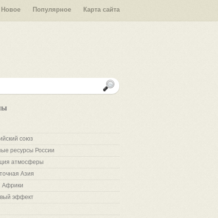
Новое
Популярное
Карта сайта
лы
ийский союз
ые ресурсы России
ция атмосферы
точная Азия
 Африки
вый эффект