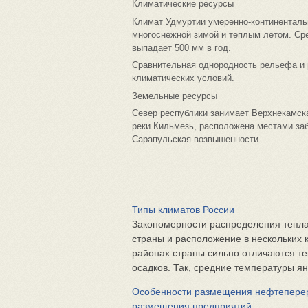
Климатические ресурсы
Климат Удмуртии умеренно-континенталь
многоснежной зимой и теплым летом. Сре
выпадает 500 мм в год.
Сравнительная однородность рельефа и р
климатических условий.
Земельные ресурсы
Север республики занимает Верхнекамска
реки Кильмезь, расположена местами за
Сарапульская возвышенности.
Типы климатов России
Закономерности распределения тепла
страны и расположение в нескольких к
районах страны сильно отличаются те
осадков. Так, средние температуры ян
Особенности размещения нефтепере
размещения предприятий