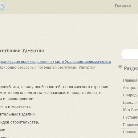
Главная
е
еспублики Удмуртия
ганизация производственных сил в Уральском экономическом
Разде
Природно-ресурсный потенциал республики Удмуртия
Главная
спублики, в силу особенностей геологического строения
Австрал
зием твердых полезных ископаемых и представлена, в
Природн
 и проявлениями:
Циркуля
ича и керамзита,
Юго-Вос
оительных изделий,
Пустыни
идов строительства,
Парнико
уки,
Прочее
плива.