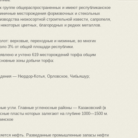
 к группе общераспространенных и имеют республиканское
диничные месторождения формовочных и стекольных
изводства низкосортной строительной извести, сапропеля,
 некоторых цветных, благородных и редких металлов.
олот: верховые, переходные и низинные, во многих
оло 3% от общей площади республики.
ыявлено и учтено 619 месторождений торфа общим
основные зоны добычи торфа:
ждения — Нюрдор-Котья, Орловское, Чибьяшур;
ные угли. Главные угленосные районы — Казаковский (в
осные пласты которых залегают на глубине 1000—1500 м.
инское
ляется нефть. Разведанные промышленные запасы нефти