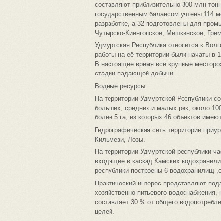
составляют приблизительно 300 млн тонн
государственным балансом учтены 114 ме
разработке, а 32 подготовлены для про
Чутырско-Киенгопское, Мишкинское, Грем
Удмуртская Республика относится к Вол
работы на её территории были начаты в 
В настоящее время все крупные месторо
стадии падающей добычи.
Водные ресурсы
На территории Удмуртской Республики со
больших, средних и малых рек, около 10
более 5 га, из которых 46 объектов имею
Гидрографическая сеть территории приур
Кильмези, Лозы.
На территории Удмуртской республики ч
входящие в каскад Камских водохранили
республики построены 6 водохранилищ ,
Практический интерес представляют под
хозяйственно-питьевого водоснабжения, 
составляет 30 % от общего водопотребл
целей.