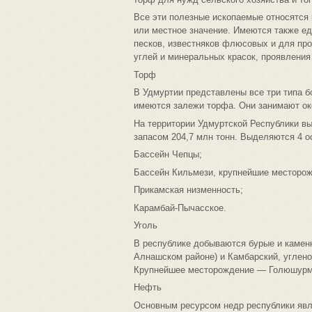
Все эти полезные ископаемые относятся
или местное значение. Имеются также е
песков, известняков флюсовых и для про
углей и минеральных красок, проявления
Торф
В Удмуртии представлены все три типа б
имеются залежи торфа. Они занимают ок
На территории Удмуртской Республики в
запасом 204,7 млн тонн. Выделяются 4 
Бассейн Чепцы;
Бассейн Кильмези, крупнейшие месторо
Прикамская низменность;
Карамбай-Пычасское.
Уголь
В республике добываются бурые и камен
Алнашском районе) и Камбарский, углен
Крупнейшее месторождение — Голюшурм
Нефть
Основным ресурсом недр республики яв