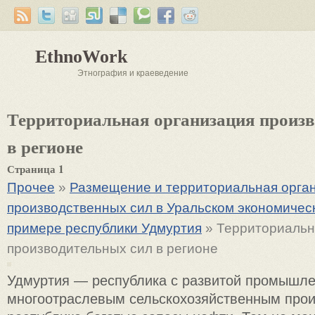
EthnoWork
Этнография и краеведение
Территориальная организация произ
в регионе
Страница 1
Прочее
»
Размещение и территориальная орга
производственных сил в Уральском экономичес
примере республики Удмуртия
» Территориальн
производительных сил в регионе
Удмуртия — республика с развитой промышле
многоотраслевым сельскохозяйственным прои