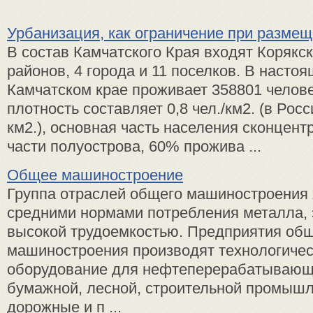
Урбанизация, как ограничение при разме
В состав Камчатского Края входят Корякски
районов, 4 города и 11 поселков. В насто
Камчатском крае проживает 358801 челов
плотность составляет 0,8 чел./км2. (в Росси
км2.), основная часть населения сконцен
части полуострова, 60% прожива ...
Общее машиностроение
Группа отраслей общего машиностроения 
средними нормами потребления металла, 
высокой трудоемкостью. Предприятия об
машиностроения производят технологиче
оборудование для нефтеперерабатывающе
бумажной, лесной, строительной промышл
дорожные и п ...