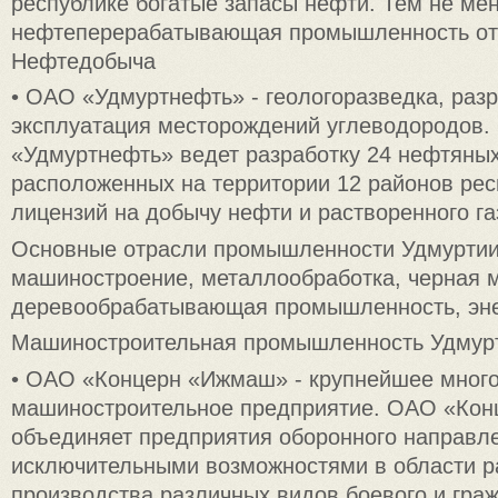
республике богатые запасы нефти. Тем не ме
нефтеперерабатывающая промышленность отс
Нефтедобыча
• ОАО «Удмуртнефть» - геологоразведка, разр
эксплуатация месторождений углеводородов
«Удмуртнефть» ведет разработку 24 нефтяны
расположенных на территории 12 районов рес
лицензий на добычу нефти и растворенного га
Основные отрасли промышленности Удмуртии
машиностроение, металлообработка, черная м
деревообрабатывающая промышленность, эне
Машиностроительная промышленность Удмур
• ОАО «Концерн «Ижмаш» - крупнейшее мног
машиностроительное предприятие. ОАО «Ко
объединяет предприятия оборонного направл
исключительными возможностями в области р
производства различных видов боевого и гра