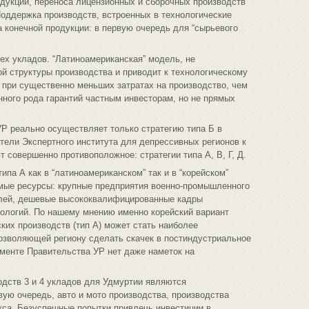
одукции, переноса лицензионных и сборочных производств
оддержка производств, встроенных в технологические
 конечной продукции: в первую очередь для “сырьевого
х укладов. “Латиноамериканская” модель, не
 структуры производства и приводит к технологическому
 при существенно меньших затратах на производство, чем
нного рода гарантий частным инвесторам, но не прямых
Р реально осуществляет только стратегию типа Б в
ели Экспертного института для депрессивных регионов к
 совершенно противоположное: стратегии типа А, В, Г, Д.
ипа А как в “латиноамериканском” так и в “корейском”
имые ресурсы: крупные предприятия военно-промышленного
слей, дешевые высококвалифицированные кадры
ологий. По нашему мнению именно корейский вариант
ких производств (тип А) может стать наиболее
позволяющей региону сделать скачек в постиндустриальное
менте Правительства УР нет даже наметок на
водств 3 и 4 укладов для Удмуртии являются
вую очередь, авто и мото производства, производства
кса. Безуспешные попытки привлечь инвестиции в