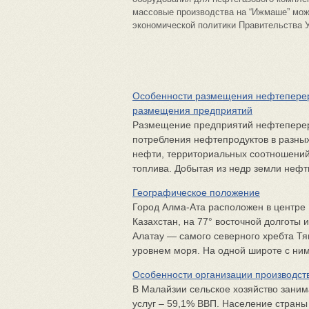
массовые производства на “Ижмаше” мож
экономической политики Правительства У
Особенности размещения нефтепере
размещения предприятий
Размещение предприятий нефтепере
потребления нефтепродуктов в разных
нефти, территориальных соотношений
топлива. Добытая из недр земли нефть
Географическое положение
Город Алма-Ата расположен в центре 
Казахстан, на 77° восточной долготы 
Алатау — самого северного хребта Тя
уровнем моря. На одной широте с ним 
Особенности организации производств
В Малайзии сельское хозяйство зани
услуг – 59,1% ВВП. Население стран