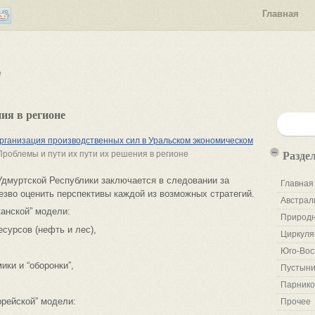
Главная
е
ия в регионе
ганизация производственных сил в Уральском экономическом
Разде
Проблемы и пути их пути их решения в регионе
Удмуртской Республики заключается в следовании за
Главная
зво оценить перспективы каждой из возможных стратегий.
Австрал
анской” модели:
Природн
сурсов (нефть и лес),
Циркуля
Юго-Вос
ки и “оборонки”,
Пустыни
Парнико
орейской” модели:
Прочее