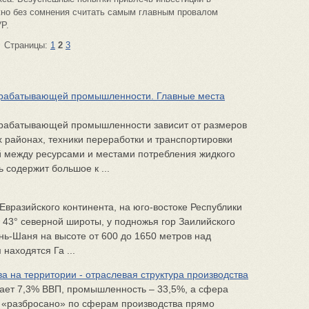
но без сомнения считать самым главным провалом
Р.
Страницы:
1
2
3
рабатывающей промышленности. Главные места
рабатывающей промышленности зависит от размеров
 районах, техники переработки и транспортировки
 между ресурсами и местами потребления жидкого
 содержит большое к ...
Евразийского континента, на юго-востоке Республики
и 43° северной широты, у подножья гор Заилийского
нь-Шаня на высоте от 600 до 1650 метров над
находятся Га ...
а на территории - отраслевая структура производства
мает 7,3% ВВП, промышленность – 33,5%, а сфера
ы «разбросано» по сферам производства прямо