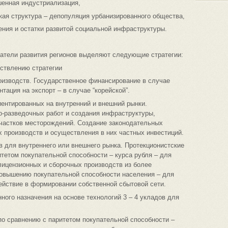
шенная индустриализация,
ая структура – депопуляция урбанизированного общества,
ния и остатки развитой социальной инфраструктуры.
атели развития регионов выделяют следующие стратегии:
ствлению стратегии
оизводств. Государственное финансирование в случае
тация на экспорт – в случае “корейской”.
ентированных на внутренний и внешний рынки.
о-разведочных работ и создания инфраструктуры,
частков месторождений. Создание законодательных
 производств и осуществления в них частных инвестиций.
в для внутреннего или внешнего рынка. Протекционистские
тетом покупательной способности – курса рубля – для
лицензионных и сборочных производств из более
овышению покупательной способности населения – для
ействие в формировании собственной сбытовой сети.
ного назначения на основе технологий 3 – 4 укладов для
о сравнению с паритетом покупательной способности –