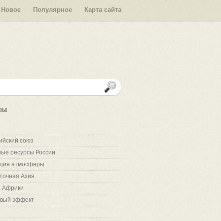
Новое
Популярное
Карта сайта
лы
ийский союз
ые ресурсы России
ция атмосферы
точная Азия
 Африки
вый эффект