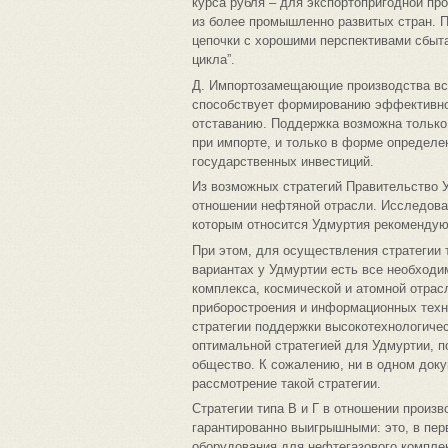
курса рубля – для экспортопригодной пр
из более промышленно развитых стран. П
цепочки с хорошими перспективами сбыта
цикла”.
Д. Импортозамещающие производства все
способствует формированию эффективной
отставанию. Поддержка возможна только
при импорте, и только в форме определе
государственных инвестиций.
Из возможных стратегий Правительство У
отношении нефтяной отрасли. Исследоват
которым относится Удмуртия рекомендуют
При этом, для осуществления стратегии т
вариантах у Удмуртии есть все необход
комплекса, космической и атомной отра
приборостроения и информационных техн
стратегии поддержки высокотехнологичес
оптимальной стратегией для Удмуртии, 
общество. К сожалению, ни в одном доку
рассмотрение такой стратегии.
Стратегии типа В и Г в отношении произ
гарантированно выигрышными: это, в пер
оборудования для нефтегазового компле