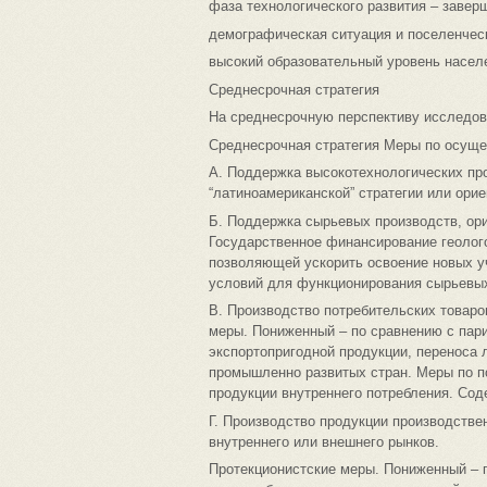
фаза технологического развития – завер
демографическая ситуация и поселенческ
высокий образовательный уровень населе
Среднесрочная стратегия
На среднесрочную перспективу исследов
Среднесрочная стратегия Меры по осуще
А. Поддержка высокотехнологических пр
“латиноамериканской” стратегии или ориен
Б. Поддержка сырьевых производств, ори
Государственное финансирование геолог
позволяющей ускорить освоение новых у
условий для функционирования сырьевых
В. Производство потребительских товаро
меры. Пониженный – по сравнению с пари
экспортопригодной продукции, переноса 
промышленно развитых стран. Меры по п
продукции внутреннего потребления. Сод
Г. Производство продукции производствен
внутреннего или внешнего рынков.
Протекционистские меры. Пониженный – п