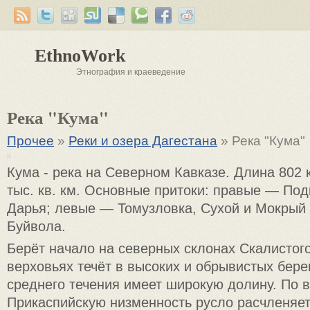
EthnoWork
Этнография и краеведение
Река "Кума"
Прочее
»
Реки и озера Дагестана
» Река "Кума"
Кума - река на Северном Кавказе. Длина 802 к
тыс. кв. км. Основные притоки: правые — Под
Дарья; левые — Томузловка, Сухой и Мокрый
Буйвола.
Берёт начало на северных склонах Скалистого
верховьях течёт в высоких и обрывистых берег
среднего течения имеет широкую долину. По 
Прикаспийскую низменность русло расчленяет