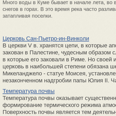
Много воды в Куме бывает в начале лета, во 
снегов в горах. В это время река часто разлив
затапливая поселки.
Церковь Сан-Пьетро-ин-Винколи
В церкви V в. хранятся цепи, в кото­рые а
закован в Палести­не, чудесным образом 
в которые его заковали в Ри­ме. Но своей
церковь в наибольшей степени обязана ше
Микеланджело - статуе Мои­сея, установл
незакончен­ном надгробии папы Юлия II. Ча
Температура почвы
Температура почвы оказывает существенн
формирование термического режима атм
Поверхность почвы является тем деятель