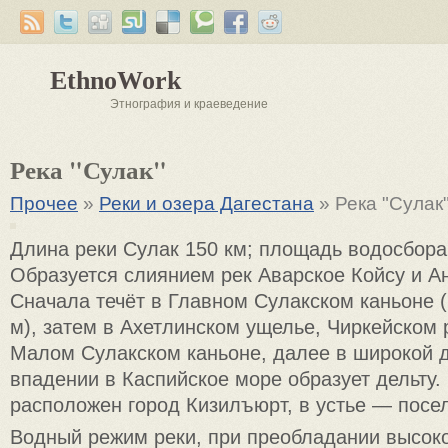
EthnoWork
Этнография и краеведение
Река "Сулак"
Прочее
»
Реки и озера Дагестана
» Река "Сулак
Длина реки Сулак 150 км; площадь водосбора
Образуется слиянием рек Аварское Койсу и А
Сначала течёт в Главном Сулакском каньоне 
м), затем в Ахетлинском ущелье, Чиркейском
Малом Сулакском каньоне, далее в широкой д
впадении в Каспийское море образует дельту.
расположен город Кизилъюрт, в устье — посе
Водный режим реки, при преобладании высоко