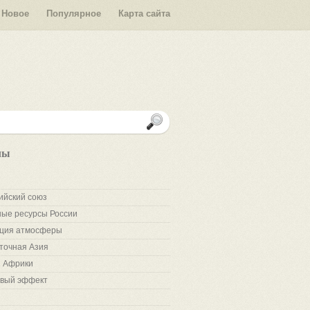
Новое
Популярное
Карта сайта
лы
ийский союз
ые ресурсы России
ция атмосферы
точная Азия
 Африки
вый эффект