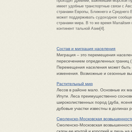
проходит древний, важнейший морской пу
имеет удобные транспортные связи с Авс
странами Европы, Ближнего и Среднего 
может поддерживать судоходное сообще
странами мира. В то же время Малайзия
континент тальной Азии[4].
Состав и миграция населения
Миграция – это перемещения населени
пересечением определенных границ (г
Перемещения населения может быть с
изменения. Возможные и сезонные вые
Растительный мир
Лесов в районе мало. Основные их ма
Ипути. Леса преимущественно соснов
широколиственных пород (дуба, ясеня
дубовые участки известны в долинах ре
Смоленско-Московская возвышенност
Смоленско-Московская возвышенност
склон ее крутой и короткий и лишь на