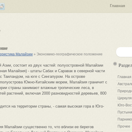
Главная
е
ение
теристика Малайзии
» Экономико-географическое положение
Разде
 Азии, состоит из двух частей: полуостровной Малайзии
чная Малайзия) - штаты Сабах и Саравак в северной части
 с Таиландом, на юге с Сингапуром. На острове
Главная
 полуострова Южно-Китайским морем, Малайзия граничит с
Австрал
ории страны занимают влажные тропические леса, в
Природн
тей растений, включая 2000 разновидностей деревьев, 800
Циркуля
Юго-Вос
дится на территории страны, - самая высокая гора в Юго-
Пустыни
Парнико
Прочее
я Малайзии существенно то, что вблизи ее берегов