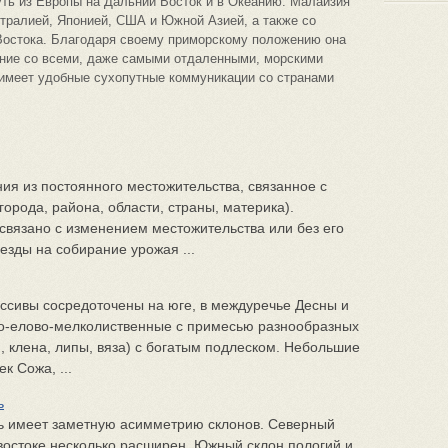
ть из Европы на Дальний Восток и в Океанию. Малайзия
тралией, Японией, США и Южной Азией, а также со
Востока. Благодаря своему приморскому положению она
ние со всеми, даже самыми отдаленными, морскими
 имеет удобные сухопутные коммуникации со странами
я из постоянного местожительства, связанное с
орода, района, области, страны, материка).
вязано с изменением местожительства или без его
зды на собирание урожая ...
ссивы сосредоточены на юге, в междуречье Десны и
о-елово-мелколиственные с примесью разнообразных
, клена, липы, вяза) с богатым подлеском. Небольшие
к Сожа, ...
ь
ь имеет заметную асимметрию склонов. Северный
 востоке несколько расширен. Южный склон пологий и