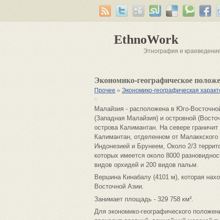
EthnoWork
Этнография и краеведени
Экономико-географическое полож
Прочее
»
Экономико-географическая харак
Малайзия - расположена в Юго-Восточной
(Западная Малайзия) и островной (Восто
острова Калимантан. На севере граничит
Калимантан, отделенном от Малаккского
Индонезией и Брунеем, Около 2/3 террит
которых имеется около 8000 разновиднос
видов орхидей и 200 видов пальм.
Вершина Кинабалу (4101 м), которая нахо
Восточной Азии.
Занимает площадь - 329 758 км².
Для экономико-географического положени