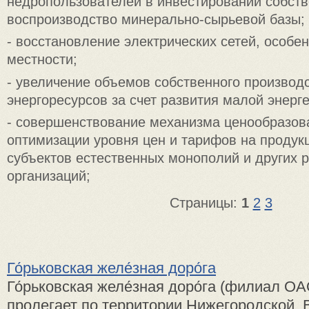
недропользователей в инвестировании собств
воспроизводство минерально-сырьевой базы;
- восстановление электрических сетей, особен
местности;
- увеличение объемов собственного производс
энергоресурсов за счет развития малой энерге
- совершенствование механизма ценообразов
оптимизации уровня цен и тарифов на продук
субъектов естественных монополий и других 
организаций;
Страницы:
1
2
3
Го́рьковская желе́зная доро́га
Го́рьковская желе́зная доро́га (филиал 
пролегает по территории Нижегородской, 