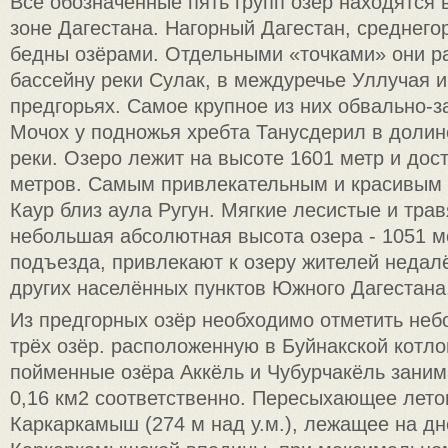
Все обозначенные пять групп озёр находятся 
зоне Дагестана. Нагорный Дагестан, среднего
бедны озёрами. Отдельными «точками» они р
бассейну реки Сулак, в междуречье Уллучая и 
предгорьях. Самое крупное из них обвально-з
Мочох у подножья хребта Танусдерил в доли
реки. Озеро лежит на высоте 1601 метр и дост
метров. Самым привлекательным и красивым 
Каур близ аула Ругун. Мягкие лесистые и трав
небольшая абсолютная высота озера - 1051 м
подъезда, привлекают к озеру жителей недал
других населённых пунктов Южного Дагестана
Из предгорных озёр необходимо отметить неб
трёх озёр. расположенную в Буйнакской котл
пойменные озёра Аккёль и Чубурчакёль заним
0,16 км2 соответственно. Пересыхающее лето
Каркаркамыш (274 м над у.м.), лежащее на дн