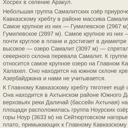
Хосрех в селение Аракул.
Небольшая группа Самалитских озёр приуроч
Кавказскому хребту в районе массива Самалит
Самое крупное из них — Гумилевское (2967 м
Гумилевское (2897 м). Самое крупное из них 
почти круглое в плане и достигает в диаметре
высокое — озеро Самалит (3097 м) — спрятал
северного склона перевала Самалит. К групп
относится самое крупное озеро на Главном К
Халахел. Оно находится на южном склоне хре
Азербайджана и нами не учитывается.
К Главному Кавказскому хребту тяготеет ещё 
Она находится в Ахтынском районе Южного Да
верховьях реки Даличай (бассейн Ахтычая) н
площади расположилась группа Ноурских озёр.
горы Ноур (3633 м) на Сейтюртовском нагорь
плато, примыкающих к Главному Кавказскому 