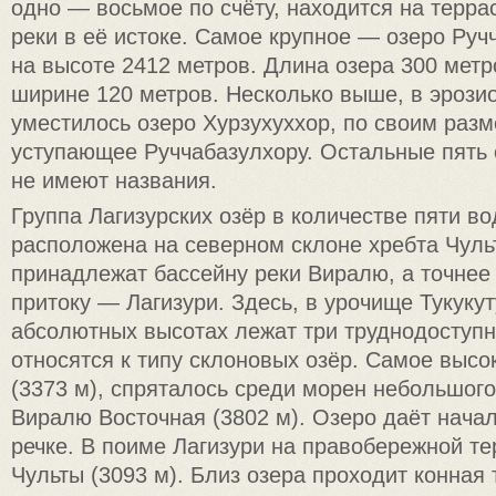
одно — восьмое по счёту, находится на терра
реки в её истоке. Самое крупное — озеро Руч
на высоте 2412 метров. Длина озера 300 мет
ширине 120 метров. Несколько выше, в эрози
уместилось озеро Хурзухуххор, по своим раз
уступающее Руччабазулхору. Остальные пять
не имеют названия.
Группа Лагизурских озёр в количестве пяти в
расположена на северном склоне хребта Чуль
принадлежат бассейну реки Виралю, а точнее
притоку — Лагизури. Здесь, в урочище Тукукут
абсолютных высотах лежат три труднодоступн
относятся к типу склоновых озёр. Самое высок
(3373 м), спряталось среди морен небольшого
Виралю Восточная (3802 м). Озеро даёт нача
речке. В поиме Лагизури на правобережной те
Чульты (3093 м). Близ озера проходит конная 