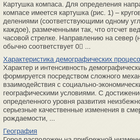
Картушка компаса. Для определения напр
компасе имеется картушка (рис. 1) – круго
делениями (соответствующими одному угл
каждое), размеченными так, что отсчет вед
часовой стрелке. Направлению на север (н
обычно соответствует 0 ...
Характеристика демографических процес
Характер и интенсивность демографическ
формируется посредством сложного меха
взаимодействия с социально-экономическ
географическими условиями. С достижен
определенного уровня развития неизбежн
серьезные качественные изменения в сме
рождаемости, ...
География
Город расположен на прибрежной низменн