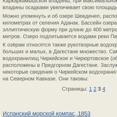
Каркаркамышской впадины, при максимально
впадины осадками увеличивает свою площадь 
Можно упомянуть и об озере Шевденеп, расп
километрах от селения Аданак. Бассейн озера
эллиптическую форму при длине до 400 метро
метров. Озеро подпитывается водами реки Па
К озёрам относятся также рукотворные водох
больших и малых, в Дагестане множество. Са
водохранилищ Чиркейское и Чирюртовское (об
расположены в Предгорном Дагестане. Заслу
некоторые сведения о Чиркейском водохрани
на Северном Кавказе. Они таковы:
Страницы:
1
2
3
4
Испанский морской компас, 1853