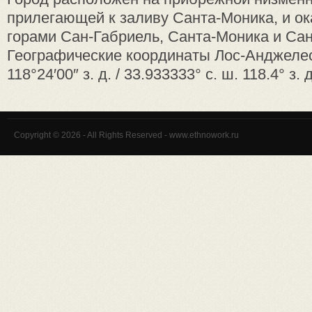
прилегающей к заливу Санта-Моника, и о
горами Сан-Габриель, Санта-Моника и Сан
Географические координаты Лос-Анджелеса
118°24′00″ з. д. / 33.933333° с. ш. 118.4° з. д
Copyright © 2026 - All Rights Reserved - www.ethnowork.ru