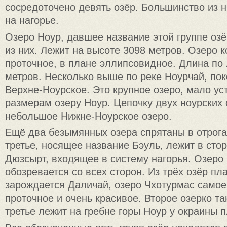
сосредоточено девять озёр. Большинство из 
на нагорье.
Озеро Ноур, давшее название этой группе озё
из них. Лежит на высоте 3098 метров. Озеро к
проточное, в плане эллипсовидное. Длина по 
метров. Несколько выше по реке Ноурчай, пок
Верхне-Ноурское. Это крупное озеро, мало у
размерам озеру Ноур. Цепочку двух ноурских 
небольшое Нижне-Ноурское озеро.
Ещё два безымянных озера спрятаны в отрогах
третье, носящее название Бэуль, лежит в стор
Дюзсырт, входящее в систему нагорья. Озеро
обозревается со всех сторон. Из трёх озёр пл
зарождается Даличай, озеро Чхотурмас самое 
проточное и очень красивое. Второе озерко та
третье лежит на гребне горы Ноур у окраины п