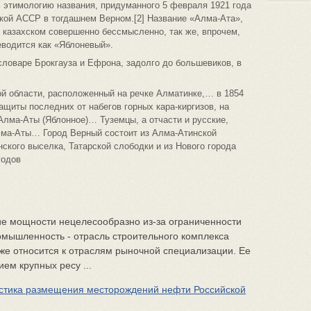
ть этимологию названия, придуманного 5 февраля 1921 года
кой АССР в тогдашнем Верном.[2] Название «Алма-Ата»,
в казахском совершенно бессмысленно, так же, впрочем,
еводится как «Яблоневый».
словаре Брокгауза и Ефрона, задолго до большевиков, в
й области, расположенный на речкe Алматинке,… в 1854
ащиты последних от набегов горных кара-киргизов, на
лма-Аты (Яблонное)… Туземцы, а отчасти и русские,
лма-Аты… Город Верный состоит из Алма-Атинской
нского выселка, Татарской слободки и из Нового города
годов
е мощности нецелесообразно из-за ограниченности
омышленность - отрасль строительного комплекса
же относится к отраслям рыночной специализации. Ее
ем крупных ресу ...
истика размещения месторождений нефти Российской