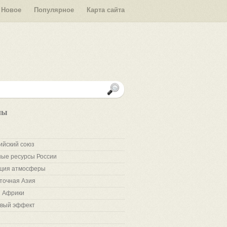
Новое
Популярное
Карта сайта
лы
ийский союз
ые ресурсы России
ция атмосферы
точная Азия
 Африки
вый эффект