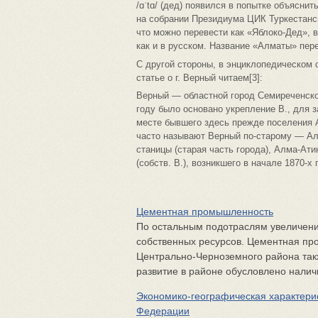
/ɑˈtɑ/ (дед) появился в попытке объясни
на собрании Президиума ЦИК Туркестанс
что можно перевести как «Яблоко-Дед», 
как и в русском. Название «Алматы» пер
С другой стороны, в энциклопедическом 
статье о г. Верный читаем[3]:
Верный — областной город Семиреченско
году было основано укрепление В., для з
месте бывшего здесь прежде поселения А
часто называют Верный по-старому — А
станицы (старая часть города), Алма-Ати
(собств. В.), возникшего в начале 1870-х 
Цементная промышленность
По остальным подотраслям увеличени
собственных ресурсов. Цементная пр
Центрально-Черноземного района так
развитие в районе обусловлено наличи
Экономико-географическая характер
Федерации