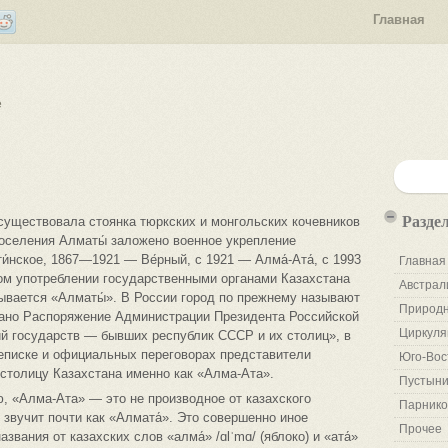
Главная
е
Разде
существовала стоянка тюркских и монгольских кочевников
поселения Алматы́ заложено военное укрепление
и́нское, 1867—1921 — Ве́рный, с 1921 — Алма́-Ата́, с 1993
Главная
ом употреблении государственными органами Казахстана
Австрал
зывается «Алматы́». В России город по прежнему называют
Природн
овано Распоряжение Администрации Президента Российской
Циркуля
й государств — бывших республик СССР и их столиц», в
реписке и официальных переговорах представители
Юго-Вос
толицу Казахстана именно как «Алма-Ата».
Пустыни
, «Алма-Ата» — это не производное от казахского
Парнико
о звучит почти как «Алмата́». Это совершенно иное
Прочее
вания от казахских слов «алма́» /ɑlˈmɑ/ (яблоко) и «ата́»