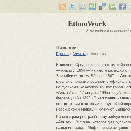
EthnoWork
Этнография и краеведени
Название
Прочее
»
Алматы
» Название
В позднее Средневековье в этом районе 
— Алмату́, 1854 — на месте казахского 
Заили́йское, затем Ве́рное, 1867 — Алмат
в связи с переименованием в официальн
на русском и казахском языках город на
«Алма-Ата»: 17 августа 1995 г. опублик
Федерации № 1495 «О написании названи
соответствии с которым в служебной пе
Российской Федерации именуют бывшую с
Вопреки распространённому заблуждению
«Алматы» /ɑlmɑˈtə/, которое для русског
название города. Миф о происхождении наз