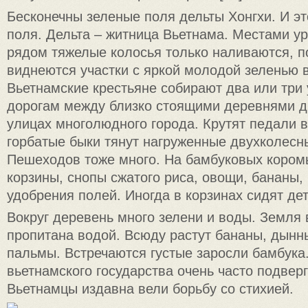
Бесконечны зеленые поля дельты Хонгхи. И эт
поля. Дельта – житница Вьетнама. Местами ур
рядом тяжелые колосья только наливаются, 
виднеются участки с яркой молодой зеленью 
Вьетнамские крестьяне собирают два или три 
дорогам между близко стоящими деревнями д
улицах многолюдного города. Крутят педали 
горбатые быки тянут нагруженные двухколесн
Пешеходов тоже много. На бамбуковых кором
корзины, снопы сжатого риса, овощи, бананы,
удобрения полей. Иногда в корзинах сидят дет
Вокруг деревень много зелени и воды. Земля в
пропитана водой. Всюду растут бананы, дынн
пальмы. Встречаются густые заросли бамбука.
вьетнамского государства очень часто подвер
Вьетнамцы издавна вели борьбу со стихией.