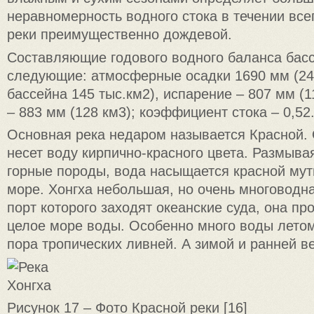
неравномерность водного стока в течении все
реки преимущественно дождевой.
Составляющие годового водного баланса басс
следующие: атмосферные осадки 1690 мм (24
бассейна 145 тыс.км2), испарение – 807 мм (1
– 883 мм (128 км3); коэффициент стока – 0,52
Основная река недаром называется Красной.
несет воду кирпично-красного цвета. Размыв
горные породы, вода насыщается красной мут
море. Хонгха небольшая, но очень многоводн
порт которого заходят океанские суда, она пр
целое море воды. Особенно много воды летом
пора тропических ливней. А зимой и ранней в
Рисунок 17 – Фото Красной реки [16]