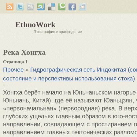
EthnoWork
Этнография и краеведение
Река Хонгха
Страница 1
Прочее
»
Гидрографическая сеть Индокитая (с
состояние и перспективы использования стока)
Хонгха берёт начало на Юньнаньском нагорье
Юньнань, Китай), где её называют Юаньцзян, 
«первоначальная» (первородная) река. В верх
глубоких ущельях главным образом в юго-вос
направлении, совпадающем с простиранием г
направлением главных тектонических разломо