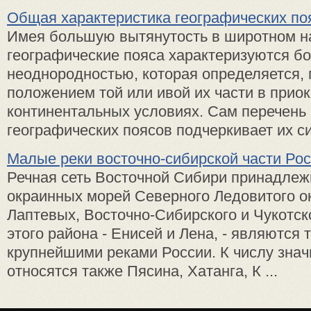
Общая характеристика географических по
Имея большую вытянутость в широтном н
географические пояса характеризуются б
неоднородностью, которая определяется, 
положением той или ивой их части в прио
континентальных условиях. Сам перечень
географических поясов подчеркивает их си
Малые реки восточно-сибирской части Ро
Речная сеть Восточной Сибири принадлеж
окраинных морей Северного Ледовитого ок
Лаптевых, Восточно-Сибирского и Чукотск
этого района - Енисей и Лена, - являются 
крупнейшими реками России. К числу знач
относятся также Пясина, Хатанга, К ...