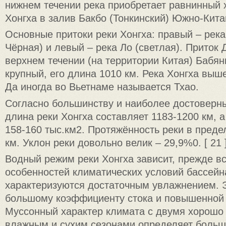
нижнем течении река приобретает равнинный 
Хонгха в залив Бакбо (Тонкинский) Южно-Кита
Основные притоки реки Хонгха: правый – река
Чёрная) и левый – река Ло (светлая). Приток 
верхнем течении (на территории Китая) Бабян
крупный, его длина 1010 км. Река Хонгха выш
Да иногда во Вьетнаме называется Тхао.
Согласно большинству и наиболее достоверн
длина реки Хонгха составляет 1183-1200 км, 
158-160 тыс.км2. Протяжённость реки в преде
км. Уклон реки довольно велик – 29,9%0. [ 21 ]
Водный режим реки Хонгха зависит, прежде вс
особенностей климатических условий бассейн
характеризуются достаточным увлажнением. Э
большому коэффициенту стока и повышенной 
Муссонный характер климата с двумя хорош
влажным и сухим сезонами определяет боль