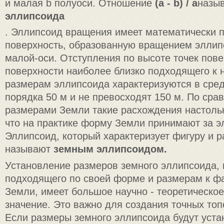
и малая b полуоси. Отношение
(a - b) / a
назы
эллипсоида
. Эллипсоид вращения имеет математически 
поверхность, образованную вращением эллипс
малой-оси. Отступления по высоте точек пове
поверхности наиболее близко подходящего к 
размерам эллипсоида характеризуются в сре
порядка 50 м и не превосходят 150 м. По сра
размерами Земли такие расхождения настоль
что на практике форму Земли принимают за э
Эллипсоид, который характеризует фигуру и 
называют
земным эллипсоидом.
Установление размеров земного эллипсоида, 
подходящего по своей форме и размерам к ф
Земли, имеет большое научно - теоретическое
значение. Это важно для создания точных топ
Если размеры земного эллипсоида будут уста