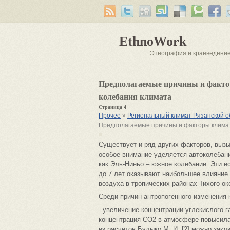
EthnoWork
Этнография и краеведени
Предполагаемые причины и факто
колебания климата
Страница 4
Прочее
»
Региональный климат Рязанской о
Предполагаемые причины и факторы климат
Существует и ряд других факторов, выз
особое внимание уделяется автоколебан
как Эль-Ниньо – южное колебание. Эти 
до 7 лет оказывают наибольшее влияние
воздуха в тропических районах Тихого ок
Среди причин антропогенного изменения 
- увеличение концентрации углекислого 
концентрация CO2 в атмосфере повысилась
из расчетов Будыко М. И. [2] можно закл