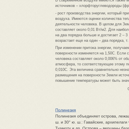
В современном воздухе имеются также м
источников – хлорфторуглеводороды (фр
- рост производства энергии, который п
воздуха. Имеются оценки количества теп
деятельности человека. В целом для Зем
составляет около 0,01 Вт/м2. Для наибо
на два порядка больше и достигает 2 – 3
возрастает еще на один – два порядка, т.
При изменении притока энергии, получае
поверхности изменяется на 1,50С. Если с
человека составляет около 0,006% от об
атмосфера, то соответствующее этому п
0,010С. Эта величина сравнительно незн
размещения на поверхности Земли источ
повышение температуры может быть зна
Полинезия
Полинезия объединяет острова, лежа
ш. и 30° ю. ш.: Гавайские, архипелаги
Туамоту и др. Острова – вершины баз