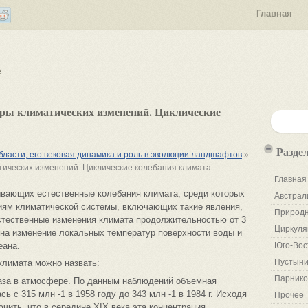
Главная
е
ры климатических изменений. Циклические
Разде
бласти, его вековая динамика и роль в эволюции ландшафтов
»
ических изменений. Циклические колебания климата
Главная
ывающих естественные колебания климата, среди которых
Австрал
иям климатической системы, включающих такие явления,
Природн
естественные изменения климата продолжительностью от 3
Циркуля
 на изменение локальных температур поверхности воды и
еана.
Юго-Вос
Пустыни
климата можно назвать:
Парнико
газа в атмосфере. По данным наблюдений объемная
 с 315 млн -1 в 1958 году до 343 млн -1 в 1984 г. Исходя
Прочее
ючить, что в середине XIX века эта концентрация