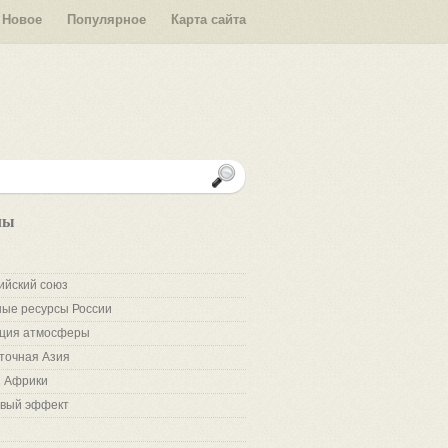
Новое
Популярное
Карта сайта
лы
ийский союз
ые ресурсы России
ция атмосферы
точная Азия
 Африки
вый эффект