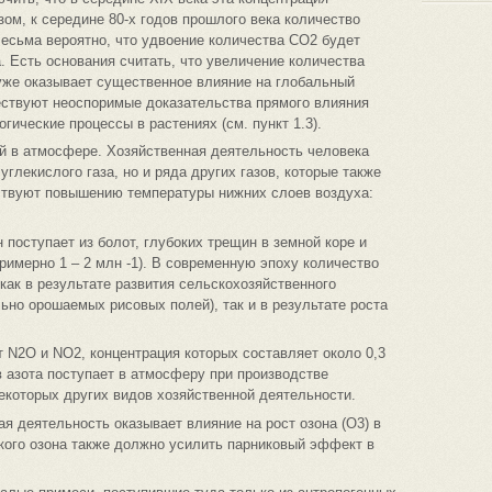
зом, к середине 80-х годов прошлого века количество
Весьма вероятно, что удвоение количества CO2 будет
. Есть основания считать, что увеличение количества
уже оказывает существенное влияние на глобальный
ествуют неоспоримые доказательства прямого влияния
ические процессы в растениях (см. пункт 1.3).
й в атмосфере. Хозяйственная деятельность человека
углекислого газа, но и ряда других газов, которые также
ствуют повышению температуры нижних слоев воздуха:
поступает из болот, глубоких трещин в земной коре и
римерно 1 – 2 млн -1). В современную эпоху количество
как в результате развития сельскохозяйственного
ьно орошаемых рисовых полей), так и в результате роста
т N2O и NO2, концентрация которых составляет около 0,3
в азота поступает в атмосферу при производстве
екоторых других видов хозяйственной деятельности.
ая деятельность оказывает влияние на рост озона (О3) в
кого озона также должно усилить парниковый эффект в