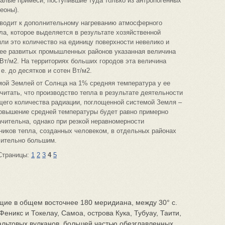
алые примеси, поступившие туда только из антропогенных
еоны).
риводит к дополнительному нагреванию атмосферного
ла, которое выделяется в результате хозяйственной
ли это количество на единицу поверхности невелико и
лее развитых промышленных районов указанная величина
 Вт/м2. На территориях больших городов эта величина
 е. до десятков и сотен Вт/м2.
мой Землей от Солнца на 1% средняя температура у ее
читать, что производство тепла в результате деятельности
щего количества радиации, поглощенной системой Земля –
овышение средней температуры будет равно примерно
ачительна, однако при резкой неравномерности
ников тепла, созданных человеком, в отдельных районах
чительно большим.
Страницы:
1
2
3
4
5
щие в общем восточнее 180 меридиана, между 30° с.
 Феникс и Токелау, Самоа, острова Кука, Тубуау, Таити,
альтовых вулканов, большей частью обезглавленных