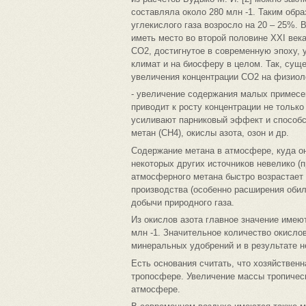
составляла около 280 млн -1. Таким обра
углекислого газа возросло на 20 – 25%. 
иметь место во второй половине XXI века
CO2, достигнутое в современную эпоху, 
климат и на биосферу в целом. Так, сущ
увеличения концентрации CO2 на физиолог
- увеличение содержания малых примесе
приводит к росту концентрации не только 
усиливают парниковый эффект и способ
метан (CH4), окислы азота, озон и др.
Содержание метана в атмосфере, куда он 
некоторых других источников невелико (п
атмосферного метана быстро возрастает 
производства (особенно расширения обил
добычи природного газа.
Из окислов азота главное значение имею
млн -1. Значительное количество окисло
минеральных удобрений и в результате н
Есть основания считать, что хозяйственн
тропосфере. Увеличение массы тропичес
атмосфере.