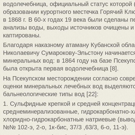
водолечебница, официальный статус которой 
образовании курортного местечка Горячий Кл
в 1868 г. В 60-х годах 19 века были сделаны 
анализы воды, выходы источников очищены и
каптированы.
Благодаря наказному атаману Кубанской обла
Николаевичу Сумарокову-Эльстону начинаетс
минеральных вод: в 1864 году на базе Псекуп
была открыта первая водолечебница [8].
На Псекупском месторождении согласно сов
оценки минеральных лечебных вод выделяют
бальнеологические типы вод [22]:
1. Сульфидные крепкой и средней концентрац
среднеминерализованные, гидрокарбонатно-
хлоридно-гидрокарбонатные натриевые (выво
№№ 102-э, 2-о, 1к-бис, 37/3 ,63/3, 6-о, 11-э).