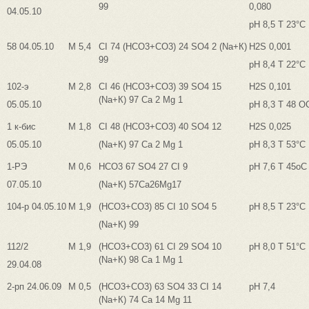
99
0,080
04.05.10
pH 8,5 Т 23°С
58 04.05.10
М 5,4
CI 74 (HCO3+CO3) 24 SO4 2 (Na+К)
H2S 0,001
99
pH 8,4 Т 22°С
102-э
М 2,8
CI 46 (HCO3+CO3) 39 SO4 15
H2S 0,101
(Na+К) 97 Са 2 Мg 1
05.05.10
pH 8,3 Т 48 О
1 к-бис
М 1,8
CI 48 (HCO3+CO3) 40 SO4 12
H2S 0,025
05.05.10
(Na+К) 97 Са 2 Мg 1
pH 8,3 Т 53°С
1-РЭ
М 0,6
HCO3 67 SO4 27 CI 9
pH 7,6 Т 45оС
07.05.10
(Na+К) 57Са26Mg17
104-р 04.05.10
М 1,9
(HCO3+CO3) 85 CI 10 SO4 5
pH 8,5 Т 23°С
(Na+К) 99
112/2
М 1,9
(HCO3+CO3) 61 CI 29 SO4 10
pH 8,0 Т 51°С
(Na+К) 98 Са 1 Мg 1
29.04.08
2-рп 24.06.09
М 0,5
(HCO3+CO3) 63 SO4 33 CI 14
pH 7,4
(Na+К) 74 Са 14 Мg 11