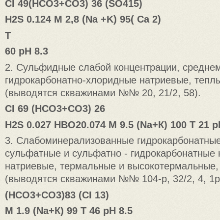
CI 49(HCO3+CO3) 36 (SO415)
H2S 0.124 M 2,8 (Na +K) 95( Ca 2)
Т
60 pH 8.3
2. Сульфидные слабой концентрации, средн
гидрокарбонатно-хлоридные натриевые, тепл
(выводятся скважинами №№ 20, 21/2, 58).
CI 69 (HCO3+CO3) 26
H2S 0.027 НBO20.074 M 9.5 (Na+К) 100 Т 21 p
3. Слабоминерализованные гидрокарбонатные
сульфатные и сульфатно - гидрокарбонатные 
натриевые, термальные и высокотермальные
(выводятся скважинами №№ 104-р, 32/2, 4, 1р
(HCO3+CO3)83 (CI 13)
M 1.9 (Na+К) 99 Т 46 pH 8.5