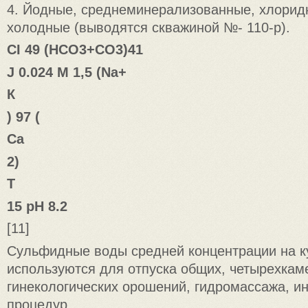
4. Йодные, среднеминерализованные, хлорид
холодные (выводятся скважиной №- 110-р).
CI 49 (HCO3+CO3)41
J 0.024 M 1,5 (Na+
К
) 97 (
Са
2)
Т
15 pH 8.2
[11]
Сульфидные воды средней концентрации на к
используются для отпуска общих, четырехкам
гинекологических орошений, гидромассажа, ин
процедур.