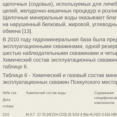
щелочных (содовых), используемых для лече
целей, желудочно-кишечных процедур и розли
Щелочные минеральные воды оказывают благ
на нарушенный белковый, жировой, углеводны
обмена [13].
В 2010 году гидроминеральная база была пр
эксплуатационными скважинами, одной резер
шестью наблюдательными скважинами и четы
Химический состав эксплуатационных скважин
таблице 6.
Таблица 6 - Химический и газовый состав ми
эксплуатационных скважин Псекупского место
№№ скв.
Химический состав воды
Содержание
специфически
Дата
компонентов
отбора
21/2
М 9,7
CI 70 (HCO3+CO3) 26 SO4 4 (Na+К)
H2S 0,016 НВ