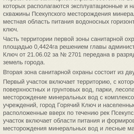
которых располагаются эксплуатационные и 
скважины Псекупского месторождения минерал
местная область питания водоносных горизон
ключ.
Часть территории первой зоны санитарной ох
площадью 0,4424га решением главы администр
Ключ от 21.06.02 за № 2701 передана в разр
земель города.
Вторая зона санитарной охраны состоит из дву
Первый участок включает территорию, с котор
поверхностных и грунтовых вод, парки, лесоп
месторождение минеральных вод с комплекс
учреждений, город Горячий Ключ и населенны
расположенные вверх по течению рек Псекупс
участок включает области питания и формиро
месторождения минеральных вод и лесные м