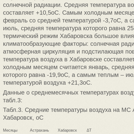
солнечной радиации. Средняя температура во
составляет +10,5оС. Самым холодным месяц
февраль со средней температурой -3,7оС, а 
июль, средняя температура которого равна 25
термический режим Хабаровска большое вли
климатообразующие факторы: солнечная ради
атмосферная циркуляция и подстилающая пов
температура воздуха в Хабаровске составляе
холодным месяцем считается январь, средня
которого равна -19,9оС, а самым теплым – ию
температурой воздуха +21,3оС.
Данные о среднемесячных температурах возд
табл.3:
Табл.3. Средние температуры воздуха на МС 
Хабаровск, оС
Месяцы
Астрахань
Хабаровск
∆Т