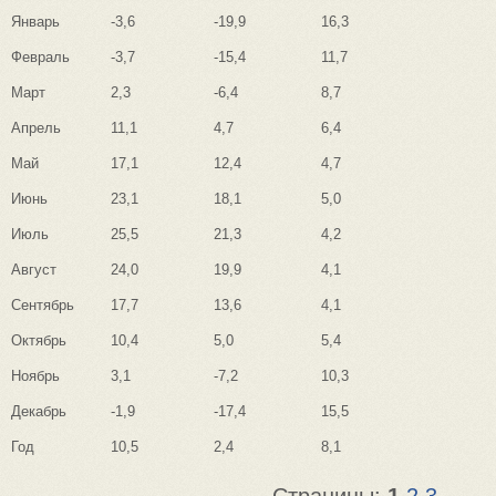
Январь
-3,6
-19,9
16,3
Февраль
-3,7
-15,4
11,7
Март
2,3
-6,4
8,7
Апрель
11,1
4,7
6,4
Май
17,1
12,4
4,7
Июнь
23,1
18,1
5,0
Июль
25,5
21,3
4,2
Август
24,0
19,9
4,1
Сентябрь
17,7
13,6
4,1
Октябрь
10,4
5,0
5,4
Ноябрь
3,1
-7,2
10,3
Декабрь
-1,9
-17,4
15,5
Год
10,5
2,4
8,1