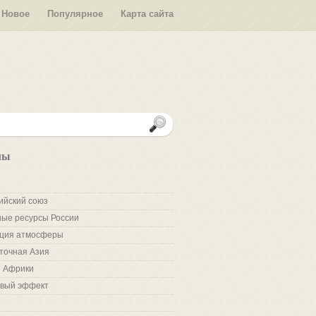
Новое
Популярное
Карта сайта
лы
ийский союз
ые ресурсы России
ция атмосферы
точная Азия
 Африки
вый эффект