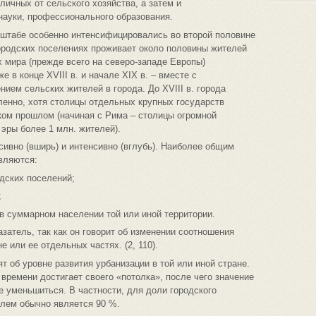
личных от сельского хозяйства, а затем и
ауки, профессионального образования.
штабе особенно интенсифицировались во второй половине
городских поселениях проживает около половины жителей
х мира (прежде всего на северо-западе Европы)
 в конце ХVIII в. и начале XIX в. – вместе с
ием сельских жителей в города. До XVIII в. города
ленно, хотя столицы отдельных крупных государств
ком прошлом (начиная с Рима – столицы огромной
эры более 1 млн. жителей).
сивно (вширь) и интенсивно (вглубь). Наиболее общим
вляются:
одских поселений;
;
 в суммарном населении той или иной территории.
атель, так как он говорит об изменении соотношения
е или ее отдельных частях. (2, 110).
 об уровне развития урбанизации в той или иной стране.
времени достигает своего «потолка», после чего значение
 уменьшиться. В частности, для доли городского
лем обычно является 90 %.