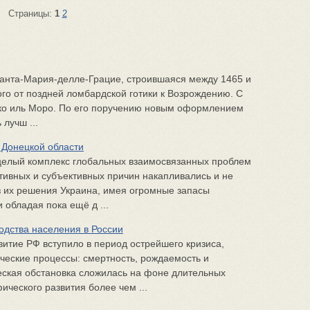
Страницы:
1
2
Санта-Мария-делле-Грацие, строившаяся между 1465 и
о­го от поздней ломбардской готики к Возрождению. С
ико иль Моро. По его поручению новым оформлением
 лучш ...
 Донецкой области
целый комплекс глобальных взаимосвязанных проблем
ктивных и субъективных причин накапливались и не
 их решения Украина, имея огромные запасы
 обладая пока ещё д ...
одства населения в России
витие РФ вступило в период острейшего кризиса,
ческие процессы: смертность, рождаемость и
ская обстановка сложилась на фоне длительных
ческого развития более чем ...