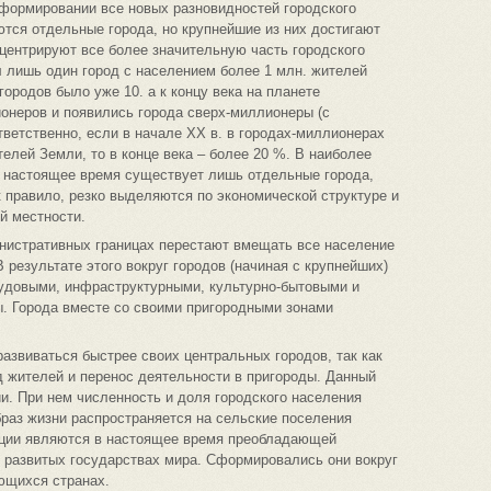
 формировании все новых разновидностей городского
ются отдельные города, но крупнейшие из них достигают
центрируют все более значительную часть городского
л лишь один город с населением более 1 млн. жителей
городов было уже 10. а к концу века на планете
онеров и появились города сверх-миллионеры (с
тветственно, если в начале ХХ в. в городах-миллионерах
елей Земли, то в конце века – более 20 %. В наиболее
 настоящее время существует лишь отдельные города,
к правило, резко выделяются по экономической структуре и
й местности.
инистративных границах перестают вмещать все население
В результате этого вокруг городов (начиная с крупнейших)
удовыми, инфраструктурными, культурно-бытовыми и
ы. Города вместе со своими пригородными зонами
азвиваться быстрее своих центральных городов, так как
 жителей и перенос деятельности в пригороды. Данный
и. При нем численность и доля городского населения
браз жизни распространяется на сельские поселения
ации являются в настоящее время преобладающей
 развитых государствах мира. Сформировались они вокруг
ющихся странах.