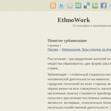
EthnoWork
Этнография и краеведени
Понятие урбанизации
Страница 1
Прочее
»
Урбанизация. Типы городов, их ф
Расселение – распределение жителей по
общества образовалось две формы рассел
стране.
Урбанизация – глобальный социально-эк
человеческой деятельности на немногих 
городских поселений во всех сторонах ж
образа жизни на всю совокупность населе
населенные пункты) становятся преобла
сельского расселения постепенно умень
являются, во-первых, относительно боле
несельско-хозяйственной деятельности: 