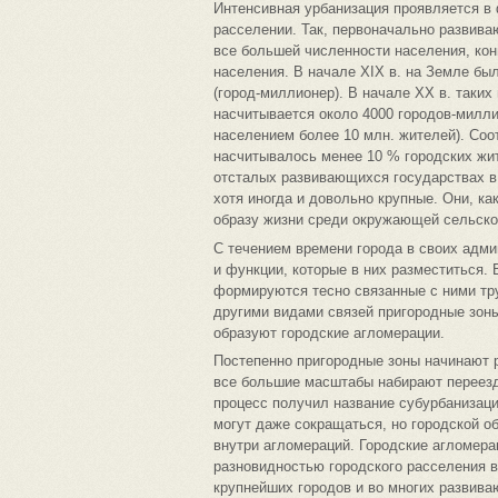
Интенсивная урбанизация проявляется в
расселении. Так, первоначально развива
все большей численности населения, кон
населения. В начале XIX в. на Земле бы
(город-миллионер). В начале ХХ в. таких 
насчитывается около 4000 городов-милли
населением более 10 млн. жителей). Соо
насчитывалось менее 10 % городских жит
отсталых развивающихся государствах в
хотя иногда и довольно крупные. Они, ка
образу жизни среди окружающей сельско
С течением времени города в своих адм
и функции, которые в них разместиться. 
формируются тесно связанные с ними тр
другими видами связей пригородные зон
образуют городские агломерации.
Постепенно пригородные зоны начинают р
все большие масштабы набирают переезд
процесс получил название субурбанизаци
могут даже сокращаться, но городской о
внутри агломераций. Городские агломер
разновидностью городского расселения в
крупнейших городов и во многих развива