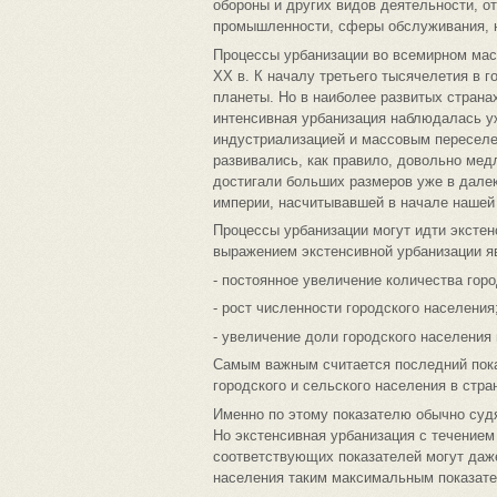
обороны и других видов деятельности, от
промышленности, сферы обслуживания, н
Процессы урбанизации во всемирном мас
ХХ в. К началу третьего тысячелетия в 
планеты. Но в наиболее развитых страна
интенсивная урбанизация наблюдалась уже
индустриализацией и массовым переселен
развивались, как правило, довольно мед
достигали больших размеров уже в дале
империи, насчитывавшей в начале нашей 
Процессы урбанизации могут идти экстен
выражением экстенсивной урбанизации я
- постоянное увеличение количества гор
- рост численности городского населения
- увеличение доли городского населения
Самым важным считается последний показ
городского и сельского населения в стран
Именно по этому показателю обычно судят
Но экстенсивная урбанизация с течением 
соответствующих показателей могут даже
населения таким максимальным показате