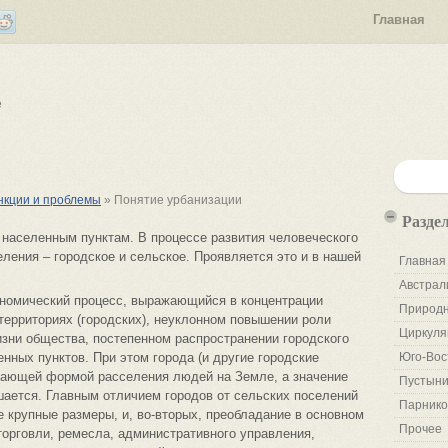
Главная
е
ункции и проблемы
» Понятие урбанизации
Разде
 населенным пунктам. В процессе развития человеческого
ения – городское и сельское. Проявляется это и в нашей
Главная
Австрал
ономический процесс, выражающийся в концентрации
Природн
территориях (городских), неуклонном повышении роли
Циркуля
изни общества, постепенном распространении городского
нных пунктов. При этом города (и другие городские
Юго-Вос
дающей формой расселения людей на Земле, а значение
Пустыни
шается. Главным отличием городов от сельских поселений
Парнико
е крупные размеры, и, во-вторых, преобладание в основном
Прочее
торговли, ремесла, административного управления,