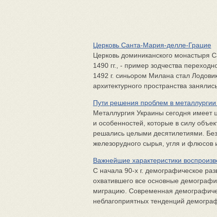
Церковь Санта-Мария-делле-Грацие
Церковь доминиканского монас­тыря 
1490 гг., - пример зодчества переходн
1492 г. синьором Милана стал Лодов
архитектурного пространства за­нялись
Пути решения проблем в металлургии
Металлургия Украины сегодня имеет 
и особенностей, которые в силу объе
решались целыми десятилетиями. Без
железорудного сырья, угля и флюсов и
Важнейшие характеристики воспроизв
С начала 90-х г. демографическое раз
охватившего все основные демографи
миграцию. Современная демографиче
неблагоприятных тенденций демографи