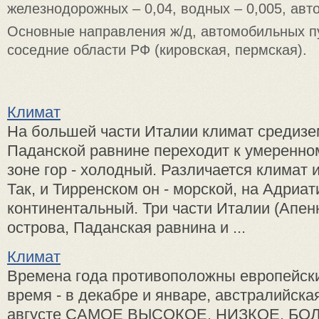
железнодорожных – 0,04, водных – 0,005, авт
Основные направления ж/д, автомобильных п
соседние области РФ (кировская, пермская).
Климат
На большей части Италии климат средизе
Паданской равнине переходит к умеренном
зоне гор - холодный. Различается климат 
Так, и Тирренском он - морской, на Адриат
континентальный. Три части Италии (Апенн
острова, Паданская равнина и ...
Климат
Времена года противоположны европейск
время - в декабре и январе, австралийская
августе САМОЕ ВЫСОКОЕ, НИЗКОЕ, БО