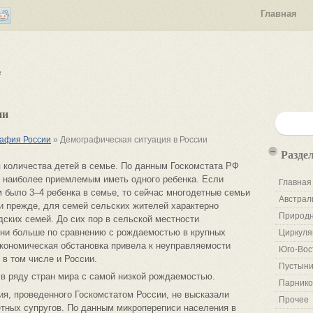
Главная
е
ии
афия России
» Демографическая ситуация в России
Разде
 количества детей в семье. По данным Госкомстата РФ
т наиболее приемлемым иметь одного ребенка. Если
Главная
было 3–4 ребенка в семье, то сейчас многодетные семьи
Австрал
 и прежде, для семей сельских жителей характерно
Природн
дских семей. До сих пор в сельской местности
ени больше по сравнению с рождаемостью в крупных
Циркуля
-экономическая обстановка привела к неуправляемости
Юго-Вос
 в том числе и России.
Пустыни
в ряду стран мира с самой низкой рождаемостью.
Парнико
ия, проведенного Госкомстатом России, не высказали
Прочее
етных супругов. По данным микропереписи населения в