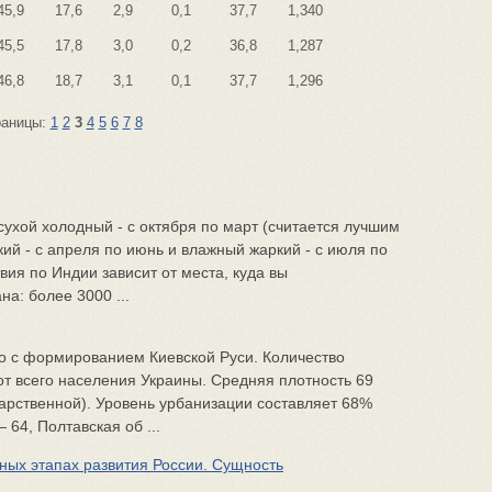
45,9
17,6
2,9
0,1
37,7
1,340
45,5
17,8
3,0
0,2
36,8
1,287
46,8
18,7
3,1
0,1
37,7
1,296
раницы:
1
2
3
4
5
6
7
8
сухой холодный - с октября по март (считается лучшим
ий - с апреля по июнь и влажный жаркий - с июля по
ия по Индии зависит от места, куда вы
на: более 3000 ...
 с формированием Киевской Руси. Количество
от всего населения Украины. Средняя плотность 69
дарственной). Уровень урбанизации составляет 68%
 64, Полтавская об ...
ных этапах развития России. Сущность