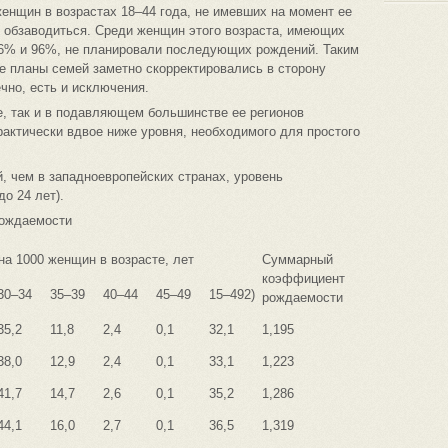
 женщин в возрастах 18–44 года, не имевших на момент ее
и обзаводиться. Среди женщин этого возраста, имеющих
 76% и 96%, не планировали последующих рождений. Таким
ые планы семей заметно скорректировались в сторону
чно, есть и исключения.
е, так и в подавляющем большинстве ее регионов
ктически вдвое ниже уровня, необходимого для простого
, чем в западноевропейских странах, уровень
о 24 лет).
рождаемости
на 1000 женщин в возрасте, лет
Суммарный
коэффициент
30–34
35–39
40–44
45–49
15–492)
рождаемости
35,2
11,8
2,4
0,1
32,1
1,195
38,0
12,9
2,4
0,1
33,1
1,223
41,7
14,7
2,6
0,1
35,2
1,286
44,1
16,0
2,7
0,1
36,5
1,319