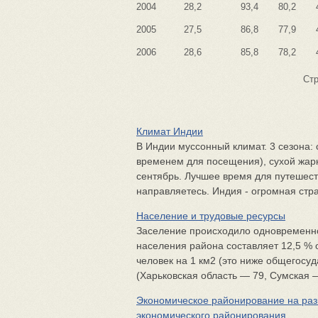
2004
28,2
93,4
80,2
2005
27,5
86,8
77,9
2006
28,6
85,8
78,2
Ст
Климат Индии
В Индии муссонный климат. 3 сезона: 
временем для посещения), сухой жарк
сентябрь. Лучшее время для путешеств
направляетесь. Индия - огромная стра
Население и трудовые ресурсы
Заселение происходило одновременно
населения района составляет 12,5 % 
человек на 1 км2 (это ниже общегосу
(Харьковская область — 79, Сумская —
Экономическое районирование на раз
экономического районирования