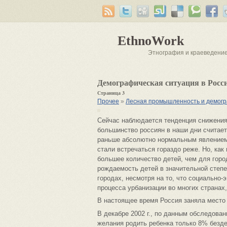
EthnoWork
Этнография и краеведени
Демографическая ситуация в Росс
Страница 3
Прочее
»
Лесная промышленность и демогр
Сейчас наблюдается тенденция снижения
большинство россиян в наши дни считае
раньше абсолютно нормальным явлением 
стали встречаться гораздо реже. Но, как
большее количество детей, чем для горо
рождаемость детей в значительной степ
городах, несмотря на то, что социально
процесса урбанизации во многих странах,
В настоящее время Россия заняла место 
В декабре 2002 г., по данным обследован
желания родить ребенка только 8% безд