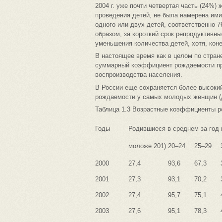
2004 г. уже почти четвертая часть (24%)
проведения детей, не была намерена им
одного или двух детей, соответственно
образом, за короткий срок репродуктивн
уменьшения количества детей, хотя, коне
В настоящее время как в целом по стран
суммарный коэффициент рождаемости пра
воспроизводства населения.
В России еще сохраняется более высокий
рождаемости у самых молодых женщин (д
Таблица 1.3 Возрастные коэффициенты 
Годы
Родившиеся в среднем за год 
моложе 201)
20–24
25–29
2000
27,4
93,6
67,3
2001
27,3
93,1
70,2
2002
27,4
95,7
75,1
2003
27,6
95,1
78,3