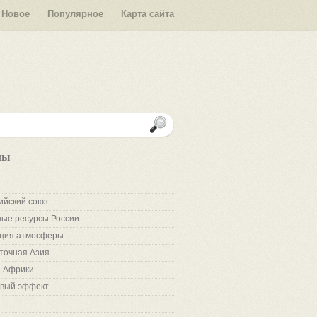
Новое
Популярное
Карта сайта
лы
ийский союз
ые ресурсы России
ция атмосферы
точная Азия
 Африки
вый эффект