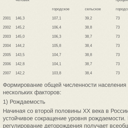
городское
сельское
городс
2001
146,3
107,1
39,2
73
2002
145,2
106,4
38,8
73
2003
145,0
106,3
38,7
73
2004
144,2
105,8
38,4
73
2005
143,5
104,7
38,8
73
2006
142,8
104,1
38,7
73
2007
142,2
103,8
38,4
73
Формирование общей численности населения 
нескольких факторов:
1) Рождаемость
Начиная со второй половины ХХ века в Росси
устойчивое сокращение уровня рождаемости.
регулирование деторождения получает всеоб