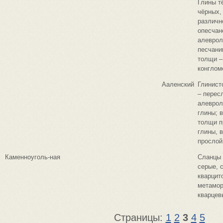
Глины т
чёрных,
различн
опесчан
алеврол
песчани
толщи –
конглом
Ааленский
Глинист
– перес
алеврол
глины; 
толщи п
глины, 
прослой
Каменноуголь-ная
Сланцы 
серые, 
кварцит
метамо
кварцев
Страницы:
1
2
3
4
5