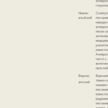
алеврол
глаукон
Нижне-
Слабоу
альбский
песчани
нередко
алеврол
пески с
зеленов
кварцев
уконито
известк
Алеврол
часто с
включен
прослой
Верхне-
Верхняя
тёмно-с
аптский
неизвес
песчани
известко
редкими
песчани
серого, 