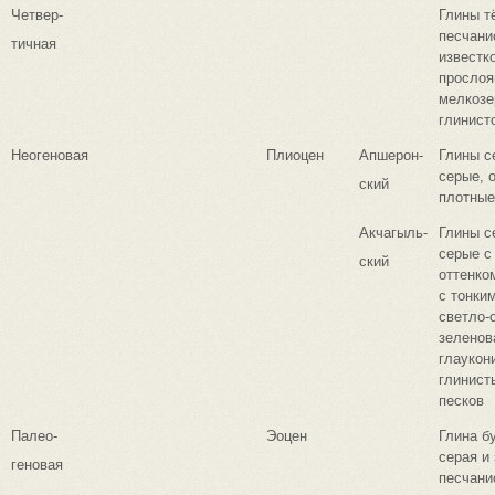
Четвер-
Глины т
песчани
тичная
известк
прослоя
мелкозе
глинист
Неогеновая
Плиоцен
Апшерон-
Глины с
серые, 
ский
плотные
Акчагыль-
Глины с
серые с
ский
оттенко
с тонки
светло-
зеленов
глаукон
глинист
песков
Палео-
Эоцен
Глина б
серая и
геновая
песчани