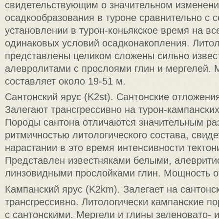
свидетельствующим о значительном изменени
осадкообразования в туроне сравнительно с 
установлении в турон-коньякское время на вс
одинаковых условий осадконакопления. Литол
представлены целиком сложены сильно извес
алевролитами с прослоями глин и мергелей.
составляет около 19-51 м.
Сантонский ярус (K2st). Сантонские отложени
Залегают трансгрессивно на турон-кампански
Породы сантона отличаются значительным ра
ритмичностью литологического состава, свид
нарастании в это время интенсивности тектон
Представлен известняками белыми, алеврити
линзовидными прослойками глин. Мощность от
Кампанский ярус (K2km). Залегает на сантонс
трансгрессивно. Литологически кампанские п
с сантонскими. Мергели и глины зеленовато- 