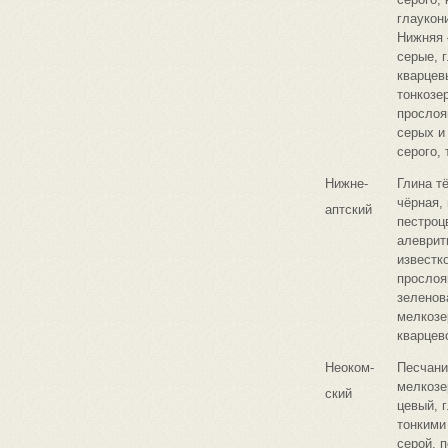
глаукони
Нижняя 
серые, 
кварцев
тонкозе
прослоя
серых и
серого, 
Нижне-
Глина т
чёрная,
аптский
пестроц
алеврит
известк
прослоя
зеленов
мелкозе
кварцев
Неоком-
Песчани
мелкозе
ский
цевый, 
тонкими
серой, 