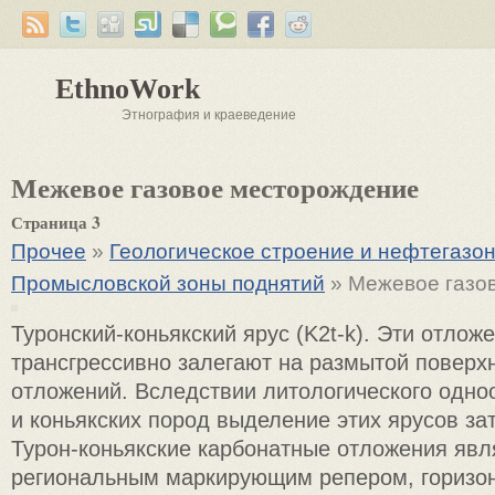
EthnoWork
Этнография и краеведение
Межевое газовое месторождение
Страница 3
Прочее
»
Геологическое строение и нефтегазон
Промысловской зоны поднятий
» Межевое газо
Туронский-коньякский ярус (K2t-k). Эти отлож
трансгрессивно залегают на размытой поверх
отложений. Вследствии литологического одно
и коньякских пород выделение этих ярусов за
Турон-коньякские карбонатные отложения яв
региональным маркирующим репером, горизо