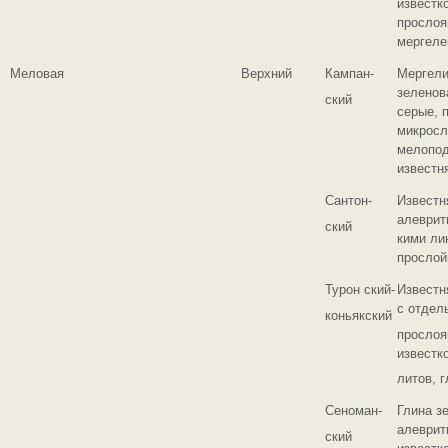
известк
прослоя
мергеле
Меловая
Верхний
Кампан-
Мергели
зеленов
ский
серые, 
микросл
мелопо
известн
Сантон-
Известн
алеврит
ский
кими ли
прослой
Турон ский-
Известн
с отдел
коньякский
прослоя
известк
литов, 
Сеноман-
Глина з
алеврит
ский