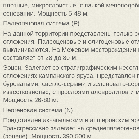
плотные, микрослоистые, с пачкой мелоподоб
основании. Мощность 5-48 м.
Палеогеновая система (P)
На данной территории представлены только 
отложения. Палеоценовые и олигоценовые от
выклиниваются. На Межевом месторождении
составляет от 28 до 80 м.
Эоцен. Залегает со стратиграфическим несог
отложениях кампанского яруса. Представлен 
буроватыми, светло-серыми и зеленовато-сер
известковистые, с прослоями алевролитов и 
Мощность 26-80 м.
Неогеновая система (N)
Представлен акчагыльским и апшеронским яр
Трансгрессивно залегает на среднепалеогено
(эоцене). Мощность 390-500 м.