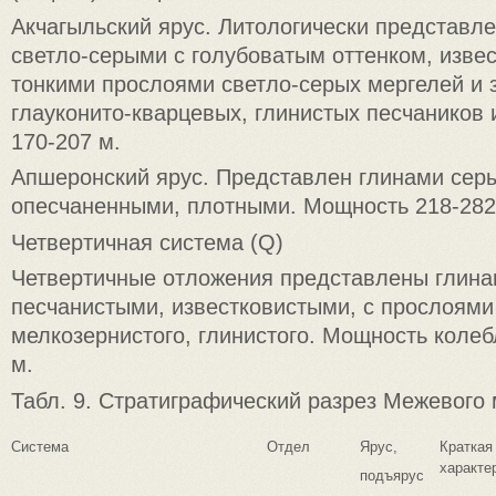
Акчагыльский ярус. Литологически представл
светло-серыми с голубоватым оттенком, извес
тонкими прослоями светло-серых мергелей и 
глауконито-кварцевых, глинистых песчаников 
170-207 м.
Апшеронский ярус. Представлен глинами сер
опесчаненными, плотными. Мощность 218-282
Четвертичная система (Q)
Четвертичные отложения представлены глина
песчанистыми, известковистыми, с прослоями
мелкозернистого, глинистого. Мощность колеб
м.
Табл. 9. Стратиграфический разрез Межевого
Система
Отдел
Ярус,
Краткая
характе
подъярус