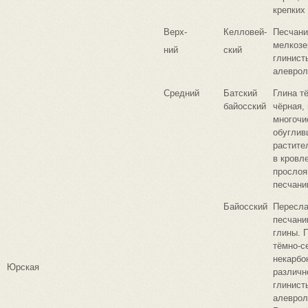
крепких
Верх-
Келловей-
Песчани
мелкозе
ний
ский
глинист
алеврол
Средний
Батский
Глина т
байосский
чёрная, 
многоч
обугли
растите
в кровл
прослоя
песчани
Байосский
Пересл
песчани
глины. 
тёмно-с
некарбо
Юрская
различн
глинист
алеврол