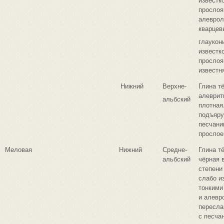
известк
прослоя
алеврол
кварцев
глаукон
известк
прослоя
известн
Нижний
Верхне-
Глина т
алеврит
альбский
плотная
подъяру
песчани
прослое
Меловая
Нижний
Средне-
Глина т
альбский
чёрная 
степени
слабо из
тонкими
и алевр
пересла
с песча