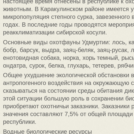
настоящее время отнесены в республике к ох
животным. В Каракулинском районе имеется 
микропопуляция степного сурка, завезенного в
годах. В последние годы проводятся меропри
реакклиматизации сибирской косули.
Основные виды охотфауны Удмуртии: лось, ка
бобр, барсук, выдра, заяц-беляк, заяц-русак, 
енотовидная собака, норка, хорь темный, рысь
ондатра, сурок, белка, глухарь, тетерев, рябчи
Общее ухудшение экологической обстановки в
антропогенного воздействия на окружающую с
сказываться на состоянии среды обитания дик
этой ситуации большую роль в сохранении би
приобретают охотничьи заказники. Заказники 
значения составляют 7,5% от общей площади
республики.
Водные биологические ресурсы