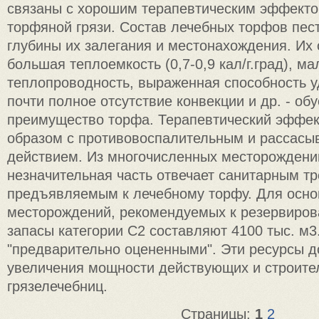
связаны с хорошим терапевтическим эффект
торфяной грязи. Состав лечебных торфов пест
глубины их залегания и местонахождения. Их 
большая теплоемкость (0,7-0,9 кал/г.град), ма
теплопроводность, выраженная способность у
почти полное отсутствие конвекции и др. - о
преимущество торфа. Терапевтический эффек
образом с противовоспалительным и рассас
действием. Из многочисленных месторождени
незначительная часть отвечает санитарным т
предъявляемым к лечебному торфу. Для осн
месторождений, рекомендуемых к резервиров
запасы категории С2 составляют 4100 тыс. м
"предварительно оцененными". Эти ресурсы д
увеличения мощности действующих и строите
грязелечебниц.
Страницы:
1
2