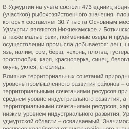
В Удмуртии на учете состоит 476 единиц водн
(участков) рыбохозяйственного значения, пло
которых составляет 30,7 тыс га Основным ме
Удмуртии являются Нижнекамское и Боткинск
а также малые реки, пойменные озера и пруд
осуществлении промысла добывается: лещ, щу
язь, налим, сом, берш, чехонь, плотва, густера
толстолобик, карп, красноперка, синец, белогл
окунь, уклея, стерлядь.
Влияние территориальных сочетаний природн
уровень промышленного развития районов –
территориальными сочетаниями ресурсов при
среднем уровне индустриального развития, а
территориальными сочетаниями ресурсов, ха
низким уровнем индустриального развития. У
удмуртской области – осваиваемый. Значимос
ресурсов колеблется от внутрирайонного знач