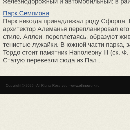
железнодорожный и автомобильный; в райо
Парк Семпиони
Парк некогда принадлежал роду Сфорца. В
архитек­тор Алеманья перепланировал его
стиле. Аллеи, пере­плетаясь, образуют ж
тенистые лужайки. В южной час­ти парка, 
Тордо стоит памятник Наполеону III (ск. Ф.
Статую пе­ревезли сюда из Пал ...
Copyright © 2026 - All Rights Reserved - www.ethnowork.ru