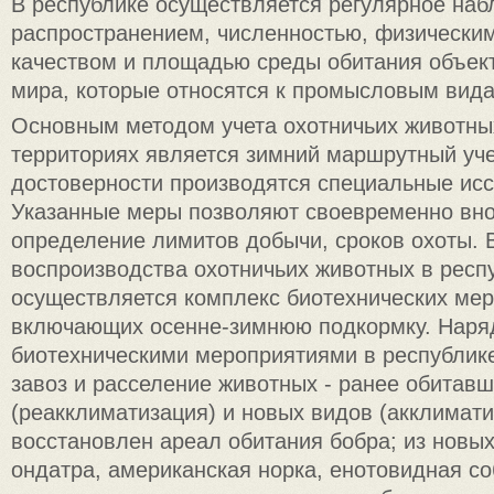
В республике осуществляется регулярное наб
распространением, численностью, физическим
качеством и площадью среды обитания объек
мира, которые относятся к промысловым вид
Основным методом учета охотничьих животны
территориях является зимний маршрутный уче
достоверности производятся специальные ис
Указанные меры позволяют своевременно вно
определение лимитов добычи, сроков охоты. 
воспроизводства охотничьих животных в респ
осуществляется комплекс биотехнических мер
включающих осенне-зимнюю подкормку. Наря
биотехническими мероприятиями в республик
завоз и расселение животных - ранее обитав
(реакклиматизация) и новых видов (акклимати
восстановлен ареал обитания бобра; из новы
ондатра, американская норка, енотовидная со