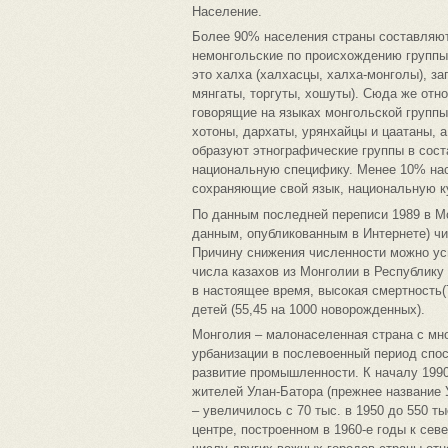
Население.
Более 90% населения страны составляют
немонгольские по происхождению группы
это халха (халхасцы, халха-монголы), за
мянгаты, торгуты, хошуты). Сюда же отно
говорящие на языках монгольской групп
хотоны, дархаты, урянхайцы и цаатаны, а
образуют этнографические группы в сост
национальную специфику. Менее 10% нас
сохраняющие свой язык, национальную ку
По данным последней переписи 1989 в Мо
данным, опубликованным в Интернете) ч
Причину снижения численности можно ус
числа казахов из Монголии в Республику
в настоящее время, высокая смертность(
детей (55,45 на 1000 новорожденных).
Монголия – малонаселенная страна с мн
урбанизации в послевоенный период спо
развитие промышленности. К началу 1990
жителей Улан-Батора (прежнее название 
– увеличилось с 70 тыс. в 1950 до 550 т
центре, построенном в 1960-е годы к севе