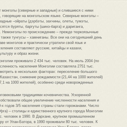
 монголы (северные и западные) и слившиеся с ними
, говорящие на монгольском языке. Северные монголы –
падные –ойраты (дэрбэты, захчины, олеты, тумэты,
сятся буряты, баргуты (шинэ-барга) и дариганга,
ы. Немонголы по происхождению – прежде тюркоязычные
 также тунгусы – хамниганы. Все они на сегодняшний день
аве монголов и практически утратили свой язык и
еления составляют русские, китайцы и казахи,
льтуру и образ жизни.
нголии проживало 2 434 тыс. человек. На июль 2004 (по
исленность населения Монголии составляла 2751 тыс.
мотреть в нескольких факторах: переселение большого
 Казахстан, снижение рождаемости (21,44 на 1000 жителей)
7,1 на 1000 жителей), особенно среди новорожденных
оговековыми традициями кочевничества. Ускоренной
собствовали общее увеличение численности населения и
-х годов 3/5 населения страны стали горожанами. Число
Урга) – столицы и единственного крупного города Монголии
ыс. человек в 1990. В Дархане, крупном промышленном
ру от Улан-Батора, в 1990 проживали 80 тыс. человек. К