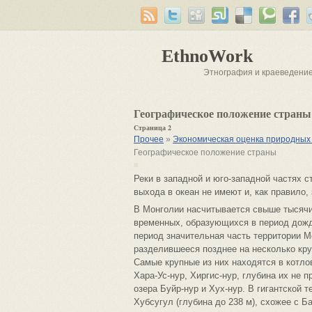
EthnoWork
Этнография и краеведени
Географическое положение страны
Страница 2
Прочее
»
Экономическая оценка природных
Географическое положение страны
Реки в западной и юго-западной частях с
выхода в океан не имеют и, как правило,
В Монголии насчитывается свыше тысячи
временных, образующихся в период дожд
период значительная часть территории М
разделившееся позднее на несколько кру
Самые крупные из них находятся в котло
Хара-Ус-нур, Хиргис-нур, глубина их не 
озера Буйр-нур и Хух-нур. В гигантской 
Хубсугул (глубина до 238 м), схожее с 