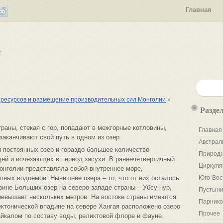
Главная
е
 ресурсов и размещение производительных сил Монголии
»
Разде
траны, стекая с гор, попадают в межгорные котловины,
Главная
 заканчивают свой путь в одном из озер.
Австрал
 постоянных озер и гораздо большее количество
Природн
ей и исчезающих в период засухи. В раннечетвертичный
Циркуля
онголии представляла собой внутреннее море,
пных водоемов. Нынешние озера – то, что от них осталось.
Юго-Вос
вине Больших озер на северо-западе страны – Убсу-нур,
Пустыни
превышает нескольких метров. На востоке страны имеются
Парнико
тектонической впадине на севере Хангая расположено озеро
Прочее
Байкалом по составу воды, реликтовой флоре и фауне.