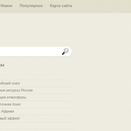
Новое
Популярное
Карта сайта
лы
ийский союз
ые ресурсы России
ция атмосферы
точная Азия
 Африки
вый эффект