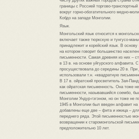
числу других важных городов страны отн
границы с Россией торгово-транспортный
вокруг горно-обогатительного медно-моли
Кобдо на западе Монголии.
Язык.
Монгольский язык относится к монгольск
включает также тюркскую и тунгусо-мань
принадлежит и корейский язык. В основу
на котором говорит большинство населен
письменности. Самая древняя из них – с
в 13 в. на основе уйгурского алфавита. 
просуществовала до середины 20 в. При
использовали т.н. «квадратную письменн
В 17 в. ойратский просветитель Зая-Панд
как ойратская письменность. Она тоже н
письменности, называвшийся соембо, был
Монголии Ундур-гэгэном, но он тоже не 
1945 в Монголии был введен алфавит на
добавлены еще две – фита и ижица – для
переднего ряда. Этой письменностью мон
возвращении к старомонгольской письмен
предположительно 10 лет.