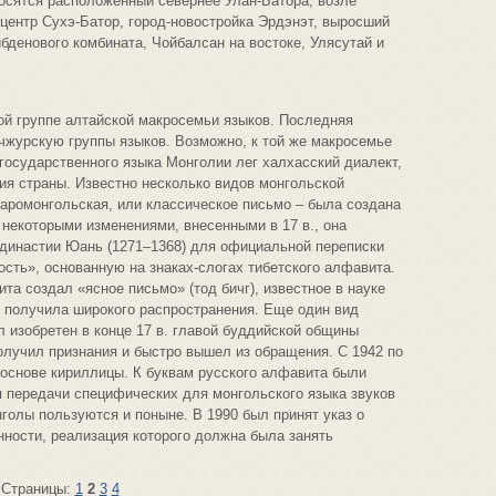
осятся расположенный севернее Улан-Батора, возле
 центр Сухэ-Батор, город-новостройка Эрдэнэт, выросший
бденового комбината, Чойбалсан на востоке, Улясутай и
ой группе алтайской макросемьи языков. Последняя
чжурскую группы языков. Возможно, к той же макросемье
 государственного языка Монголии лег халхасский диалект,
ия страны. Известно несколько видов монгольской
таромонгольская, или классическое письмо – была создана
С некоторыми изменениями, внесенными в 17 в., она
 династии Юань (1271–1368) для официальной переписки
ость», основанную на знаках-слогах тибетского алфавита.
ита создал «ясное письмо» (тод бичг), известное в науке
е получила широкого распространения. Еще один вид
 изобретен в конце 17 в. главой буддийской общины
получил признания и быстро вышел из обращения. С 1942 по
 основе кириллицы. К буквам русского алфавита были
 передачи специфических для монгольского языка звуков
голы пользуются и поныне. В 1990 был принят указ о
ности, реализация которого должна была занять
Страницы:
1
2
3
4