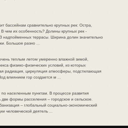
жит бассейнам сравнительно крупных рек: Остра,
 В чем их особенность? Долины крупных рек -
- 3 надпойменных террасы. Ширина долин значительно
и. Большое разно ...
очень теплым летом умеренно влажной зимой,
екса физико-физических условий, из которых
ая радиация, циркуляция атмосферы, подстилающая
од влиянием гор создается м ...
 по населенным пунктам. В процессе развития
 две формы расселения – городское и сельское.
рбанизация – глобальный социально-экономический
и человеческой деятель ...