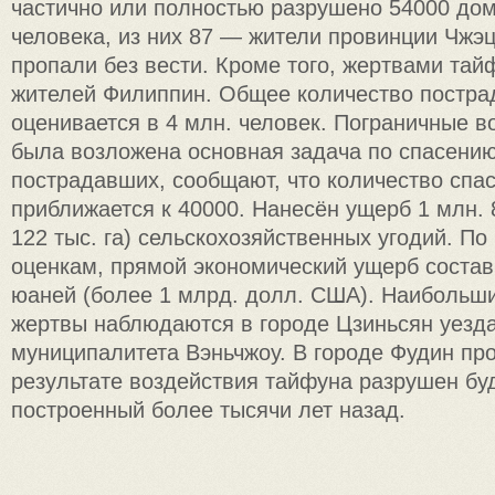
частично или полностью разрушено 54000 дом
человека, из них 87 — жители провинции Чжэц
пропали без вести. Кроме того, жертвами тай
жителей Филиппин. Общее количество постр
оценивается в 4 млн. человек. Пограничные в
была возложена основная задача по спасению
пострадавших, сообщают, что количество спа
приближается к 40000. Нанесён ущерб 1 млн. 
122 тыс. га) сельскохозяйственных угодий. П
оценкам, прямой экономический ущерб состав
юаней (более 1 млрд. долл. США). Наибольш
жертвы наблюдаются в городе Цзиньсян уезд
муниципалитета Вэньчжоу. В городе Фудин пр
результате воздействия тайфуна разрушен бу
построенный более тысячи лет назад.