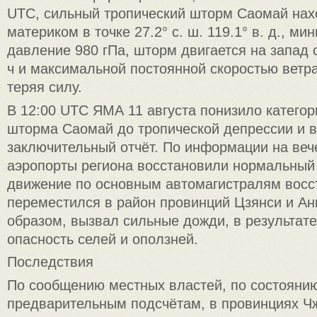
UTC, сильный тропический шторм Саомай нах
материком в точке 27.2° с. ш. 119.1° в. д., м
давление 980 гПа, шторм двигается на запад 
ч и максимальной постоянной скоростью ветра
теряя силу.
В 12:00 UTC ЯМА 11 августа понизило категор
шторма Саомай до тропической депрессии и 
заключительный отчёт. По информации на вече
аэропорты региона восстановили нормальный
движение по основным автомагистралям восс
переместился в район провинций Цзянси и Ань
образом, вызвал сильные дожди, в результате
опасность селей и оползней.
Последствия
По сообщению местных властей, по состоянию 
предварительным подсчётам, в провинциях Ч