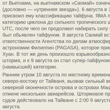
от Вьетнама, на вьетнамском «Саомай» означ
(дословно — «утренняя звезда»). 6 августа 
присвоил ему классификацию тайфуна. ЯМА 
категорию циклона до сильного тропического 
UTC, после чего он продолжил набирать силу 
был объявлен тайфуном. 8 августа Саомай вс
ответственности Агентства по делам атмосфе
астрономии Филиппин (PAGASA), которое при
Хуан. В тот же день произошло взрывообразн
шторма, и к 9 августа он стал супер-тайфуном
(наивысшей) категории.
Ранним утром 10 августа по местному времен
северо-востоку от Тайваня, вызвав сильный в
северной оконечности острова и островах Мацз
отмене нескольких авиарейсов. Штормовое п
судов действовало на Тайване с 2:00 9 август
августа.