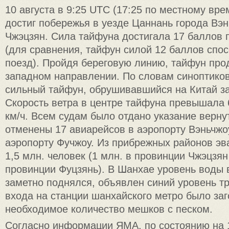
10 августа в 9:25 UTC (17:25 по местному вр
достиг побережья в уезде Цаннань города Вэ
Чжэцзян. Сила тайфуна достигала 17 баллов 
(для сравнения, тайфун силой 12 баллов спо
поезд). Пройдя береговую линию, тайфун пр
западном направлении. По словам синоптиков
сильный тайфун, обрушивавшийся на Китай за
Скорость ветра в центре тайфуна превышала 6
км/ч. Всем судам было отдано указание верну
отменены 17 авиарейсов в аэропорту Вэньчжоу
аэропорту Фучжоу. Из прибрежных районов эв
1,5 млн. человек (1 млн. в провинции Чжэцзян 
провинции Фуцзянь). В Шанхае уровень воды 
заметно поднялся, объявлен синий уровень тр
входа на станции шанхайского метро было за
необходимое количество мешков с песком.
Согласно информации ЯМА, по состоянию на 1