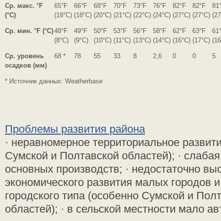
Ср. макс. °F
65°F
66°F
68°F
70°F
73°F
76°F
82°F
82°F
81
(°C)
(18°C)
(18°C)
(20°C)
(21°C)
(22°C)
(24°C)
(27°C)
(27°C)
(27
Ср. мин. °F (°C)
48°F
49°F
50°F
53°F
56°F
58°F
62°F
63°F
61
(8°C)
(9°C)
(10°C)
(11°C)
(13°C)
(14°C)
(16°C)
(17°C)
(16
Ср. уровень
68 *
78
55
33
8
2,6
0
0
5
осадков (мм)
* Источник данных: Weatherbase
Проблемы развития района
· неравномерное территориальное развити
Сумской и Полтавской областей); · слабая
основных производств; · недостаточно вы
экономического развития малых городов и
городского типа (особенно Сумской и Пол
областей); · в сельской местности мало авт