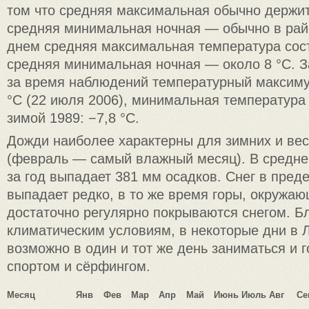
том что средняя максимальная обычно держит
средняя минимальная ночная — обычно в рай
днем средняя максимальная температура сост
средняя минимальная ночная — около 8 °C. 
за время наблюдений температурный максиму
°C (22 июля 2006), минимальная температур
зимой 1989: −7,8 °C.
Дожди наиболее характерны для зимних и ве
(февраль — самый влажный месяц). В средне
за год выпадает 381 мм осадков. Снег в пред
выпадает редко, в то же время горы, окружа
достаточно регулярно покрываются снегом. Б
климатическим условиям, в некоторые дни в 
возможно в один и тот же день заниматься и
спортом и сёрфингом.
Месяц
Янв
Фев
Мар
Апр
Май
Июнь
Июль
Авг
Се