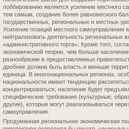
лоббированию является усиление местного с
тем самым, создание более равновесного бал
государственных, региональных и местных уро
Усиление позиций местного самоуправления 
нейтрализовать деятельность региональных в
«административного торга». Кроме того, согл
экономической теории, чем больше население
разнообразие в предоставляемых правительст
дробнее должна быть власть и меньше терри
единица. В многонациональных регионах, особ
национальности имеют тенденцию расселятьс
концентрироваться, население будет предъяв
специфические требования (культурные, обра
другие), которые могут реализовываться чере
самоуправления.
Продуманная региональная экономическая по
перспективе позволила бы решать националь