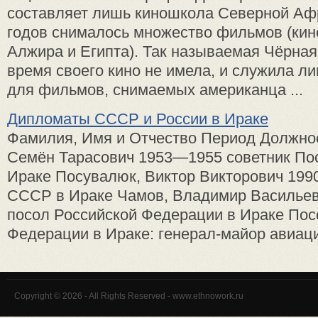
составляет лишь киношкола Северной Афри
годов снималось множество фильмов (ки
Алжира и Египта). Так называемая Чёрна
время своего кино не имела, и служила л
для фильмов, снимаемых американца ...
Дипломаты СССР и России в Ираке
Фамилия, Имя и Отчество Период Должнос
Семён Тарасович 1953—1955 советник По
Ираке Посувалюк, Виктор Викторович 19
СССР в Ираке Чамов, Владимир Василье
посол Российской Федерации в Ираке Пос
Федерации в Ираке: генерал-майор авиаци
Copyright © 2026 - All Rights Reserved - www.ethnowork.ru