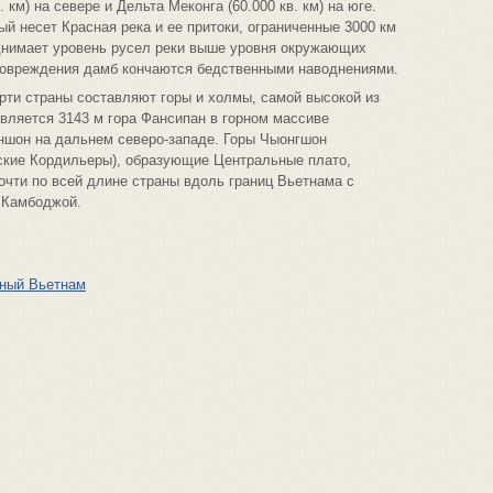
в. км) на севере и Дельта Меконга (60.000 кв. км) на юге.
ый несет Красная река и ее притоки, ограниченные 3000 км
днимает уровень русел реки выше уровня окружающих
Повреждения дамб кончаются бедственными наводнениями.
рти страны составляют горы и холмы, самой высокой из
вляется 3143 м гора Фансипан в горном массиве
ншон на дальнем северо-западе. Горы Чыонгшон
ские Кордильеры), образующие Центральные плато,
очти по всей длине страны вдоль границ Вьетнама с
 Камбоджой.
ный Вьетнам