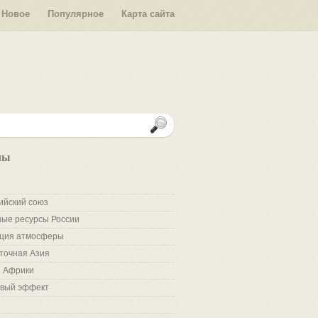
Новое
Популярное
Карта сайта
лы
ийский союз
ые ресурсы России
ция атмосферы
точная Азия
 Африки
вый эффект