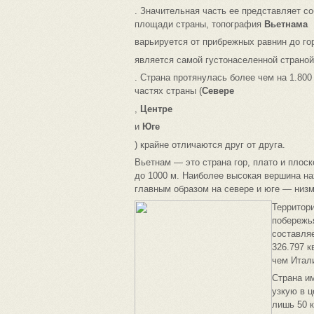
. Значительная часть ее представляет 
площади страны, топография
Вьетнама
варьируется от прибрежных равнин до го
является самой густонаселенной страно
. Страна протянулась более чем на 1.800
частях страны (
Севере
,
Центре
и
Юге
) крайне отличаются друг от друга.
Вьетнам — это страна гор, плато и плос
до 1000 м. Наиболее высокая вершина на
главным образом на севере и юге — низм
Территори
побережь
составляе
326.797 к
чем Итал
Страна и
узкую в ц
лишь 50 к