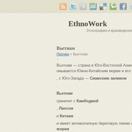
EthnoWork
Этнография и краеведени
Вьетнам
Прочее
» Вьетнам
Вьетнам — страна в Юго-Восточной Азии,
омывается Южно-Китайским морем и его
, с Юго-Запада —
Сиамским заливом
.
Вьетнам
граничит с
Камбоджой
,
Лаосом
и
Китаем
и имеет великолепную береговую линию
морем