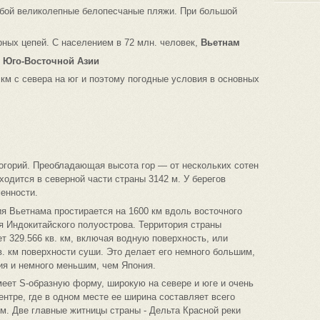
собой великолепные белопесчаные пляжи. При большой
рных цепей. С населением в 72 млн. человек,
Вьетнам
й
Юго-Восточной Азии
 км с севера на юг и поэтому погодные условия в основных
когорий. Преобладающая высота гор — от нескольких сотен
ходится в северной части страны 3142 м. У берегов
енности.
я Вьетнама простирается на 1600 км вдоль восточного
я Индокитайского полуострова. Территория страны
т 329.566 кв. км, включая водную поверхность, или
в. км поверхности суши. Это делает его немного большим,
ия и немного меньшим, чем Япония.
меет S-образную форму, широкую на севере и юге и очень
ентре, где в одном месте ее ширина составляет всего
м. Две главные житницы страны - Дельта Красной реки