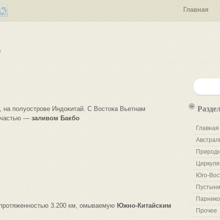
Главная
е
Разде
 на полуострове Индокитай. С Востока Вьетнам
 частью —
заливом Бакбо
Главная
Австрал
Природн
Циркуля
Юго-Вос
Пустыни
Парнико
 протяженностью 3.200 км, омываемую
Южно-Китайским
Прочее