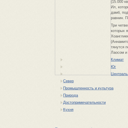
(15.000 к
Ил, котор
дамб, по
равнин. 
Три четве
которых я
Хоанглие
(Аннамит
тянутся п
Лаосом и
Климат
Юг
Централь
Север
Промышленность и культура
Природа
Достопримечательности
Кухня