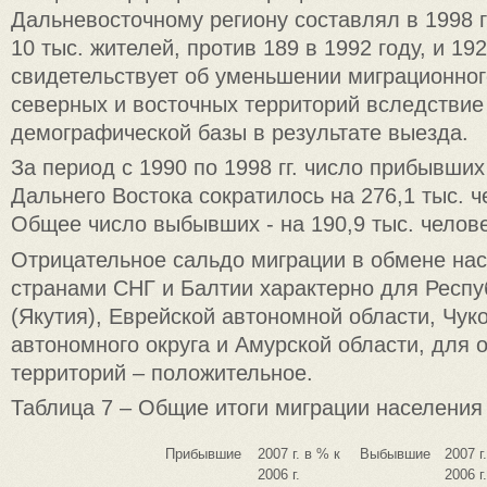
Дальневосточному региону составлял в 1998 г
10 тыс. жителей, против 189 в 1992 году, и 192
свидетельствует об уменьшении миграционног
северных и восточных территорий вследстви
демографической базы в результате выезда.
За период с 1990 по 1998 гг. число прибывших
Дальнего Востока сократилось на 276,1 тыс. ч
Общее число выбывших - на 190,9 тыс. челове
Отрицательное сальдо миграции в обмене на
странами СНГ и Балтии характерно для Респу
(Якутия), Еврейской автономной области, Чуко
автономного округа и Амурской области, для 
территорий – положительное.
Таблица 7 – Общие итоги миграции населения 
Прибывшие
2007 г. в % к
Выбывшие
2007 г
2006 г.
2006 г.