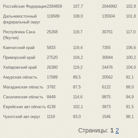
Российская Федерация
2284859
107,7
2044992
102,8
Дальневосточный
119589
108,0
135504
101,8
федеральный округ
Республика Саха
25268
119,7
30751
117,0
(Якутия)
Камчатский край
5833
119,4
7355
106,6
Приморский край
27520
104,2
30944
100,2
Хабаровский край
26380
119,2
24476
104,0
Амурская область
17089
89,5
20562
92,1
Магаданская область
3792
87,5
6122
88,0
Сахалинская область
8449
114,6
9875
94,9
Еврейская авт.область
4139
102,1
3873
91,5
Чукотский авт.округ
1119
83,0
1546
98,1
Страницы:
1
2